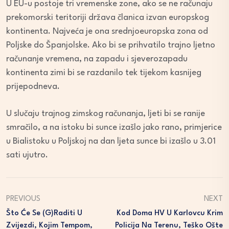
U EU-u postoje tri vremenske zone, ako se ne računaju
prekomorski teritoriji država članica izvan europskog
kontinenta. Najveća je ona srednjoeuropska zona od
Poljske do Španjolske. Ako bi se prihvatilo trajno ljetno
računanje vremena, na zapadu i sjeverozapadu
kontinenta zimi bi se razdanilo tek tijekom kasnijeg
prijepodneva.
U slučaju trajnog zimskog računanja, ljeti bi se ranije
smračilo, a na istoku bi sunce izašlo jako rano, primjerice
u Bialistoku u Poljskoj na dan ljeta sunce bi izašlo u 3.01
sati ujutro.
PREVIOUS
NEXT
Što Će Se (g)raditi U
Kod Doma HV U Karlovcu Krim
Zvijezdi, Kojim Tempom,
Policija Na Terenu, Teško Ošte