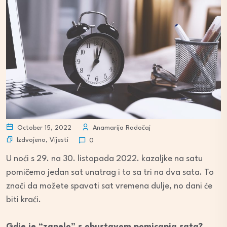
October 15, 2022
Anamarija Radočaj
Izdvojeno
,
Vijesti
0
U noći s 29. na 30. listopada 2022. kazaljke na satu
pomičemo jedan sat unatrag i to sa tri na dva sata. To
znači da možete spavati sat vremena dulje, no dani će
biti kraći.
Gdje je “zapelo” s obustavom pomicanja sata?