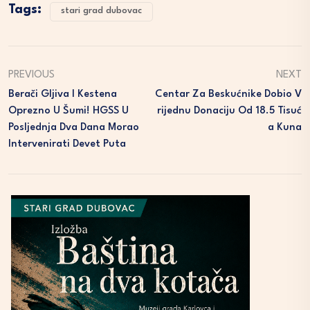
Tags:
stari grad dubovac
PREVIOUS
NEXT
Berači Gljiva I Kestena
Centar Za Beskućnike Dobio V
Oprezno U Šumi! HGSS U
Rijednu Donaciju Od 18.5 Tisuć
Posljednja Dva Dana Morao
A Kuna
Intervenirati Devet Puta