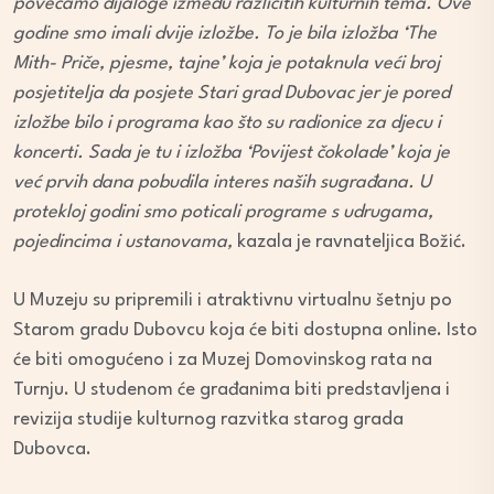
povećamo dijaloge između različitih kulturnih tema. Ove
godine smo imali dvije izložbe. To je bila izložba ‘The
Mith- Priče, pjesme, tajne’ koja je potaknula veći broj
posjetitelja da posjete Stari grad Dubovac jer je pored
izložbe bilo i programa kao što su radionice za djecu i
koncerti. Sada je tu i izložba ‘Povijest čokolade’ koja je
već prvih dana pobudila interes naših sugrađana. U
protekloj godini smo poticali programe s udrugama,
pojedincima i ustanovama,
kazala je ravnateljica Božić.
U Muzeju su pripremili i atraktivnu virtualnu šetnju po
Starom gradu Dubovcu koja će biti dostupna online. Isto
će biti omogućeno i za Muzej Domovinskog rata na
Turnju. U studenom će građanima biti predstavljena i
revizija studije kulturnog razvitka starog grada
Dubovca.