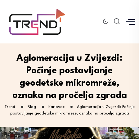
Aglomeracija u Zvijezdi:
Počinje postavljanje
geodetske mikromreže,
oznaka na pročelja zgrada
Trend
Blog
Karlovac
Aglomeracija u Zvijezdi: Počinje
postavljanje geodetske mikromreže, oznaka na pročelja zgrada