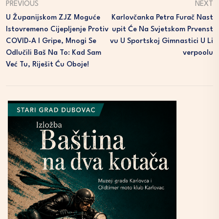
PREVIOUS
NEXT
U Županijskom ZJZ Moguće
Karlovčanka Petra Furač Nast
Istovremeno Cijepljenje Protiv
Upit Će Na Svjetskom Prvenst
COVID-A I Gripe, Mnogi Se
Vu U Sportskoj Gimnastici U Li
Odlučili Baš Na To: Kad Sam
Verpoolu
Već Tu, Riješit Ću Oboje!