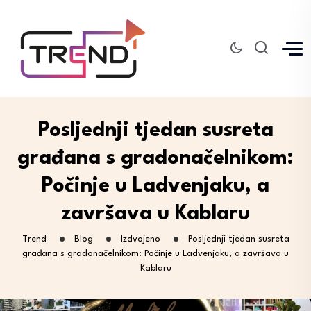
Posljednji tjedan susreta
građana s gradonačelnikom:
Počinje u Ladvenjaku, a
završava u Kablaru
Trend
Blog
Izdvojeno
Posljednji tjedan susreta
građana s gradonačelnikom: Počinje u Ladvenjaku, a završava u
Kablaru