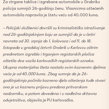
Za strgane tablice i izgrebane automobile u Grabriku
policija sumnjiči 26-godišnju ženu. Vlasnicima oštećenih
automobila napravila je štetu veću od 40.000 kuna.
– Policijski službenici dovršili su kriminalističko istraživanje
nad 26-godišnjakinjom koju se sumnjiči da je u četiri
navrata od 30. srpnja do 1. kolovoza i od 11. do 18.
listopada u gradskoj četvrti Grabrik u Karlovcu oštrim
predmetom izgrebla i trganjem registarskih pločica
oštetila dva vozila karlovačkih registarskih oznaka.
Ukupna materijalna šteta nastala ovim kaznenim djelima
veća je od 40.000 kuna. Zbog sumnje da je 26-
godišnjakinja počinila kazneno djelo oštećenja tuđe stvari
ona je uz kaznenu prijavu predana pritvorskom
nadzorniku, a potom dovedena i u nadležno državno
odvjetništvo,
objavila je PU karlovačka.