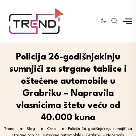
Policija 26-godišnjakinju
sumnjiči za strgane tablice i
oštećene automobile u
Grabriku – Napravila
vlasnicima štetu veću od
40.000 kuna
Trend
Blog
Crno
Policija 26-godišnjakinju sumnjiči za
strgane tablice i oštećene automobile u Grabriku – Napravila