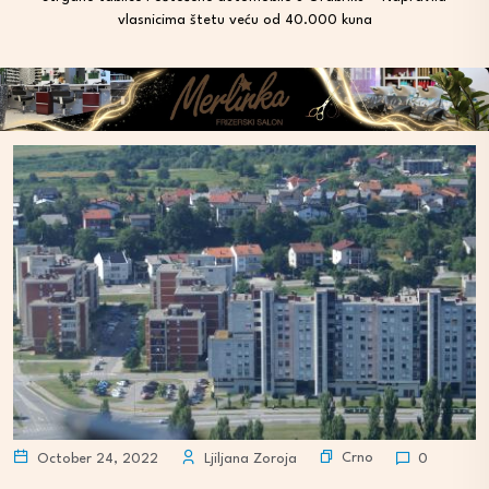
vlasnicima štetu veću od 40.000 kuna
Crno
October 24, 2022
Ljiljana Zoroja
0