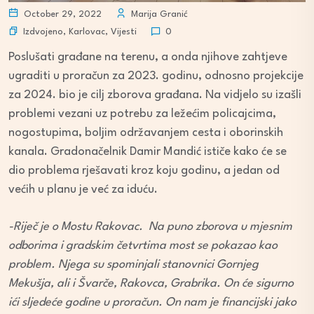
October 29, 2022
Marija Granić
Izdvojeno
,
Karlovac
,
Vijesti
0
Poslušati građane na terenu, a onda njihove zahtjeve
ugraditi u proračun za 2023. godinu, odnosno projekcije
za 2024. bio je cilj zborova građana. Na vidjelo su izašli
problemi vezani uz potrebu za ležećim policajcima,
nogostupima, boljim održavanjem cesta i oborinskih
kanala. Gradonačelnik Damir Mandić ističe kako će se
dio problema rješavati kroz koju godinu, a jedan od
većih u planu je već za iduću.
-Riječ je o Mostu Rakovac. Na puno zborova u mjesnim
odborima i gradskim četvrtima most se pokazao kao
problem. Njega su spominjali stanovnici Gornjeg
Mekušja, ali i Švarče, Rakovca, Grabrika. On će sigurno
ići sljedeće godine u proračun. On nam je financijski jako