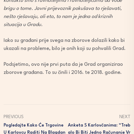
kontaktu smo s ravnateljima i ravnateljicama da vode
brigu o tome. Javni prijevoznik pokušava to rješavati,
nešto rješavaju, ali eto, to nam je jedna od kriznih
situacija u Gradu.
Iako su građani prije svega na zborove dolazili kako bi
ukazali na probleme, bilo je onih koji su pohvalili Grad.
Podsjetimo, ovo nije prvi puta da je Grad organizirao
zborove građana. To su činili i 2016. te 2018. godine.
PREVIOUS
NEXT
Pogledajte Kako Će Trgovine
Anketa S Karlovčanima: “Treb
U Karlovcu Raditi Na Blagdan
Alo Bi Biti Jedno Računanje Vr