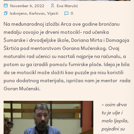
November 6, 2022
Eva Marušić
Izdvojeno
,
Karlovac
,
Vijesti
0
Na međunarodnoj izložbi Arca ove godine brončanu
medalju osvojio je drveni motocikl- rad učenika
Šumarske i drvodjeljske škole, Doriana Mirta i Domagoja
Škrtića pod mentorstvom Gorana Mučenskog. Ovaj
maturalni rad učenici su nacrtali najprije na računalu, a
potom su ga izradili pomoću furnirske ploče. Ideja je bila
da se motocikl može složiti kao puzzle pa nisu koristili
puno dodatnog materijala, ispričao nam je mentor rada
Goran Mučenski.
– osim drva
tu je ulje i
malo ljepila,
pojedini su