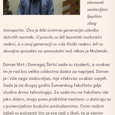
elementi
sastavljeni
ljepilom
zbog
transporta. Ovo je bila iznimna generacija učenika
četvrtih razreda. U pravilu su bili teoretski maturalni
radovi, a u ovoj generaciji su više fizički radovi, bili su
dovoljno sposobni za samostalni rad,
rekao je Mučenski.
Dorian Mirt i Domagoj Škrtić sada su studenti, a ovakav
im je rad bio velika odskočna daska za naprijed. Dorian
je i više nego zadovoljan, nije očekivao ovakav uspjeh.
Sada je na drugoj godini Šumarskog fakulteta gdje
studira drvnu tehnologiju. Za sada mu na fakultetu ide
jako dobro, imaju puno praktične nastave i u doticaju su
s potencijalnim budućim poslodavcima. Ovim radom
željeli su pokazati što se sve radi u školi, te je samim