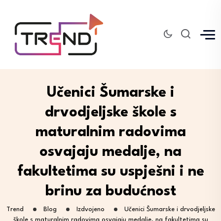
Učenici Šumarske i
drvodjeljske škole s
maturalnim radovima
osvajaju medalje, na
fakultetima su uspješni i ne
brinu za budućnost
Trend
Blog
Izdvojeno
Učenici Šumarske i drvodjeljske
škole s maturalnim radovima osvajaju medalje, na fakultetima su