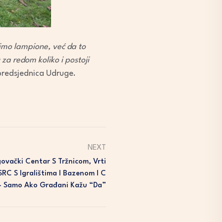
limo lampione, već da to
a redom koliko i postoji
predsjednica Udruge.
NEXT
ovački Centar S Tržnicom, Vrti
SRC S Igralištima I Bazenom I C
 – Samo Ako Građani Kažu “da”