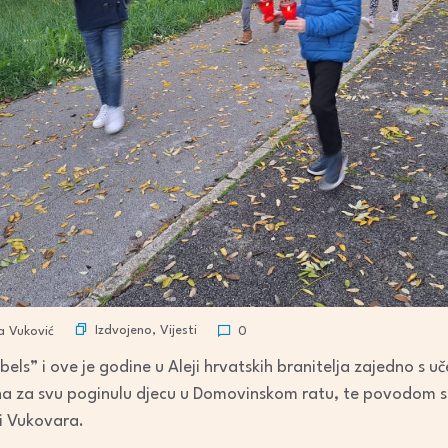
Izdvojeno
,
Vijesti
 Vuković
0
els” i ove je godine u Aleji hrvatskih branitelja zajedno s 
ona za svu poginulu djecu u Domovinskom ratu, te povodom 
i Vukovara.