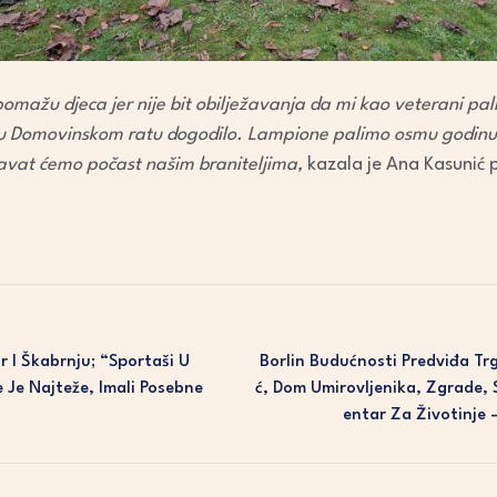
pomažu djeca jer nije bit obilježavanja da mi kao veterani pa
e u Domovinskom ratu dogodilo. Lampione palimo osmu godinu z
avat ćemo počast našim braniteljima,
kazala je Ana Kasunić 
 I Škabrnju; “Sportaši U
Borlin Budućnosti Predviđa Trg
 Je Najteže, Imali Posebne
Ć, Dom Umirovljenika, Zgrade, 
Entar Za Životinje