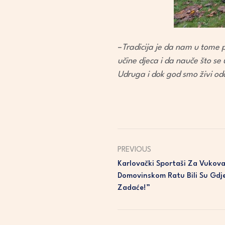
–
Tradicija je da nam u tome 
učine djeca i da nauče što s
Udruga i dok god smo živi od
PREVIOUS
Karlovački Sportaši Za Vukovar
Domovinskom Ratu Bili Su Gdje
Zadaće!”