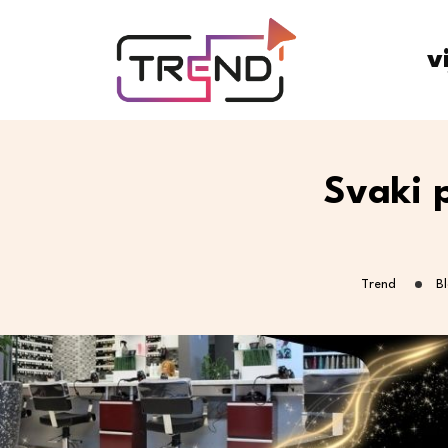
v
Svaki 
Trend
B