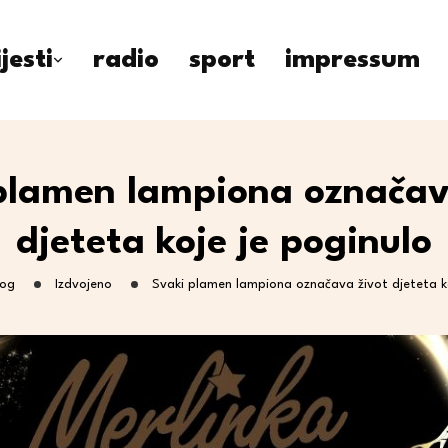
ijesti
radio
sport
impressum
plamen lampiona označav
djeteta koje je poginulo
log
Izdvojeno
Svaki plamen lampiona označava život djeteta ko