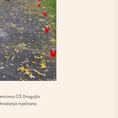
učenicima OŠ Dragojla
stradanja mještana