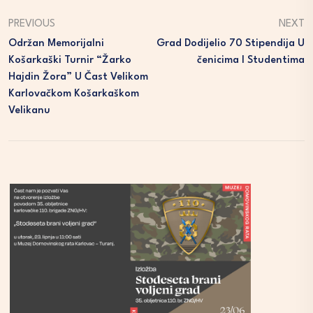
PREVIOUS
NEXT
Održan Memorijalni
Grad Dodijelio 70 Stipendija U
Košarkaški Turnir “Žarko
Čenicima I Studentima
Hajdin Žora” U Čast Velikom
Karlovačkom Košarkaškom
Velikanu