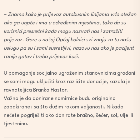
– Znamo kako je prijevoz autobusnim linijama vrlo otežan
ako ga uopće i ima u određenim mjestima, tako da su
korisnici presretni kada mogu nazvati nas i zatražiti
prijevoz. Gore u našoj Općoj bolnici svi znaju za tu našu
uslugu pa su i sami susretljivi, nazovu nas ako je pacijent
ranije gotov i treba prijevoz kući.
U pomaganje socijalno ugroženim stanovnicima građani
se sami mogu uključiti kroz različite donacije, kazala je
ravnateljica Branka Hastor.
Važno je da donirane namirnice budu originalno
zapakirane i sa što dužim rokom valjanosti. Nikada
nećete pogriješiti ako donirate brašno, šećer, sol, ulje ili
tjesteninu.