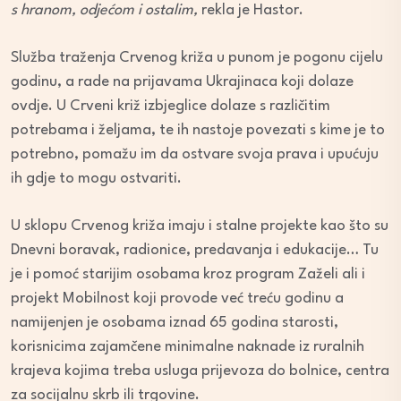
s hranom, odjećom i ostalim,
rekla je Hastor.
Služba traženja Crvenog križa u punom je pogonu cijelu
godinu, a rade na prijavama Ukrajinaca koji dolaze
ovdje. U Crveni križ izbjeglice dolaze s različitim
potrebama i željama, te ih nastoje povezati s kime je to
potrebno, pomažu im da ostvare svoja prava i upućuju
ih gdje to mogu ostvariti.
U sklopu Crvenog križa imaju i stalne projekte kao što su
Dnevni boravak, radionice, predavanja i edukacije… Tu
je i pomoć starijim osobama kroz program Zaželi ali i
projekt Mobilnost koji provode već treću godinu a
namijenjen je osobama iznad 65 godina starosti,
korisnicima zajamčene minimalne naknade iz ruralnih
krajeva kojima treba usluga prijevoza do bolnice, centra
za socijalnu skrb ili trgovine.