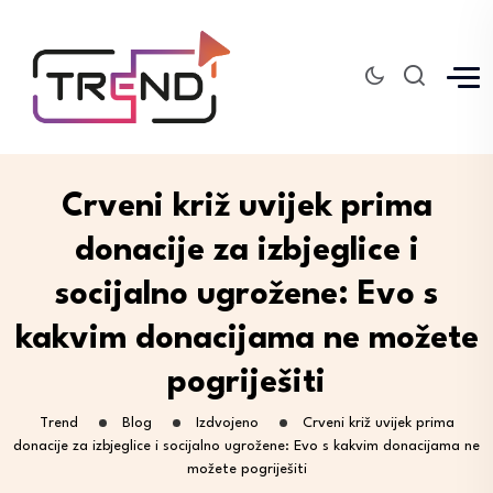
Crveni križ uvijek prima
donacije za izbjeglice i
socijalno ugrožene: Evo s
kakvim donacijama ne možete
pogriješiti
Trend
Blog
Izdvojeno
Crveni križ uvijek prima
donacije za izbjeglice i socijalno ugrožene: Evo s kakvim donacijama ne
možete pogriješiti