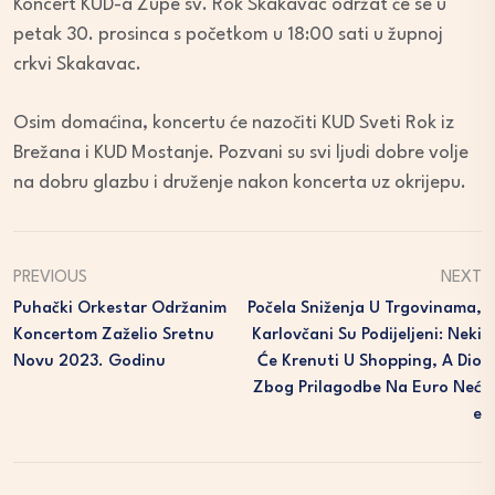
Koncert KUD-a Župe sv. Rok Skakavac održat će se u
petak 30. prosinca s početkom u 18:00 sati u župnoj
crkvi Skakavac.
Osim domaćina, koncertu će nazočiti KUD Sveti Rok iz
Brežana i KUD Mostanje. Pozvani su svi ljudi dobre volje
na dobru glazbu i druženje nakon koncerta uz okrijepu.
PREVIOUS
NEXT
Puhački Orkestar Održanim
Počela Sniženja U Trgovinama,
Koncertom Zaželio Sretnu
Karlovčani Su Podijeljeni: Neki
Novu 2023. Godinu
Će Krenuti U Shopping, A Dio
Zbog Prilagodbe Na Euro Neć
E