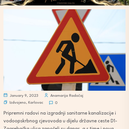
January 9, 2023
Anamarija Radočaj
Izdvojeno
,
Karlovac
0
Pripremni radovi na izgradnji sanitarne kanalizacije i
vodoopskrbnog cjevovoda u dijelu državne ceste D1-
Zagrebačka ulica započeli su danas, a s time i nova