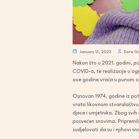
January 13, 2023
Dora Go
Nakon što u 2021. godini, po
COVID-a, te realizacije u o
ove godine vraća u punom o
Osnovan 1974. godine iz potr
vrata likovnom stvaralaštvu d
djece i umjetnika. Zbog svih 
posvećen snovima. Pripremili
sudjelovati da su i njihovi sn