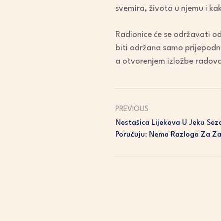
svemira, života u njemu i ka
Radionice će se održavati od
biti održana samo prijepodne
a otvorenjem izložbe radova
PREVIOUS
Nestašica Lijekova U Jeku Se
Poručuju: Nema Razloga Za Za