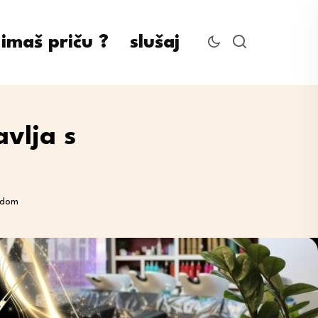
imaš priču ?
slušaj
vlja s
radom