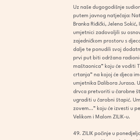
Uz naše dugogodišnje sudionik
putem javnog natječaja: Nat
Branka Riđički, Jelena Sokić
umjetnici zadovoljili su osno
zajedničkom prostoru s djeco
dalje te ponudili svoj dodat
prvi put biti održana radio
maštaonica” koju će voditi T
crtanja” na kojoj će djeca im
umjetnika Dalibora Jurasa. 
drvca pretvoriti u čarobne št
ugraditi u čarobni štapić. Um
zovem…” koju će izvesti u pe
Velikom i Malom ZILIK-u.
49. ZILIK počinje u ponedjel