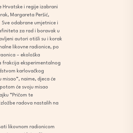
e Hrvatske i regije izabrani
rak, Margareta Peršić,
ć. Sve odabrane umjetnice i
afiniteta za rad i boravak u
jeni autori otišli su i korak
nalne likovne radionice, po
raonica – ekološka
na frakcija eksperimentalnog
 vodstvom karlovačkog
u misao”, naime, djeca će
 i potom će svoju misao
bajku “Pričom te
 izložbe radova nastalih na
 sati likovnom radionicom