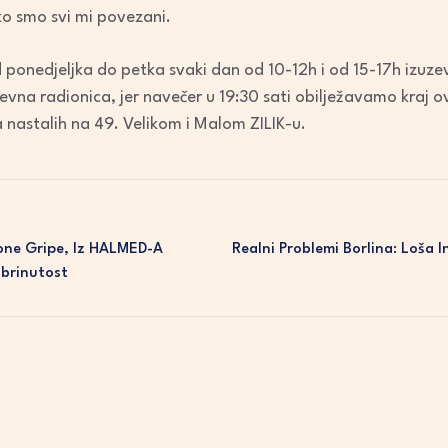
ko smo svi mi povezani.
 ponedjeljka do petka svaki dan od 10-12h i od 15-17h izuzev
vna radionica, jer navečer u 19:30 sati obilježavamo kraj o
 nastalih na 49. Velikom i Malom ZILIK-u.
zone Gripe, Iz HALMED-A
Realni Problemi Borlina: Loša 
brinutost