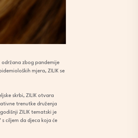
ila održana zbog pandemije
idemioloških mjera, ZILIK se
jske skrbi, ZILIK otvara
irativne trenutke druženja
godišnji ZILIK tematski je
s ciljem da djeca koja će