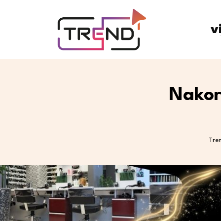
v
Nakon
Tre