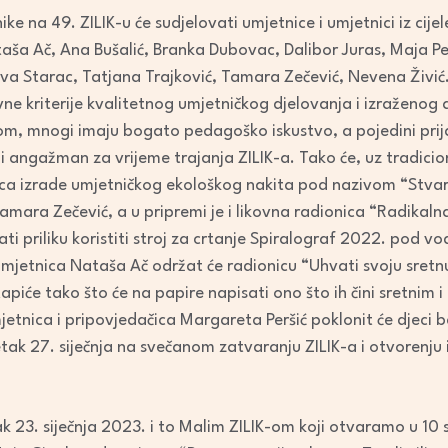
e na 49. ZILIK-u će sudjelovati umjetnice i umjetnici iz cijel
aša Ač, Ana Bušalić, Branka Dubovac, Dalibor Juras, Maja Pe
, Iva Starac, Tatjana Trajković, Tamara Zečević, Nevena Živi
vne kriterije kvalitetnog umjetničkog djelovanja i izraženog 
m, mnogi imaju bogato pedagoško iskustvo, a pojedini prijavl
ni angažman za vrijeme trajanja ZILIK-a. Tako će, uz tradicio
nica izrade umjetničkog ekološkog nakita pod nazivom “Stva
amara Zečević, a u pripremi je i likovna radionica “Radikal
ati priliku koristiti stroj za crtanje Spiralograf 2022. pod
Umjetnica Nataša Ač održat će radionicu “Uhvati svoju sretn
apiće tako što će na papire napisati ono što ih čini sretnim
jetnica i pripovjedačica Margareta Peršić poklonit će djeci 
tak 27. siječnja na svečanom zatvaranju ZILIK-a i otvorenju
jak 23. siječnja 2023. i to Malim ZILIK-om koji otvaramo u 10