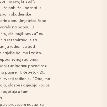
vorimo svoj kristal”.
cu će pobliže upoznati s
zložbom akademske
Zorin dom. Umjetnica će se
akvarela na papiru. U
“Krajolik mojih snova” na
ečnja rezervirana je za
tarnja radionica pod
 najviše bojimo i zašto.
ijepodnevnoj radionici
vanju uz laganu pozadinsku
 na papire. U četvrtak 26.
m izvesti radionicu “Obojimo
ja, glazbe i osjećaja koji će
i osjećaju u tom
za
znati s procesom nastanka