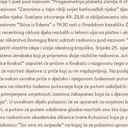
Maje Cipek pod nazivom “Prageometrija planeta Zemlje ili st
ivom “Zaronimo u tajni riblji svijet karlovačkih rijeka” dje
ovačke rijeke. Svečano otvorenje 49. ZILIK-a obilježavamo i
 nazivom “Skice iz Edena” u 19:30 sati u Gradskom kazalištu 
z recentnog ciklusa djela nastalih u tehnici ulja na platnu i 
tar slikarstva Domagoj Barić održati radionicu pod nazivom 
lježiti vlastite ideje i vizije idealnog krajolika. Srijeda 25. sij
žena Jerabeka koji je pripremio dvije različite radionice. Ju
ice Kvakač” započet će pričom o Kvakaču i razgovoru čega se
 nacrtati dijelove iz priče koji su im najdojmljiviji. Na posl
će nakon uvodne priče o dječaku i njegovom čudesnom puto
reću na vlastito čudesno putovanje koje će potom zabilježiti
a primijenjene umjetnosti Jasmina Jakopanec koja će s djeco
ja”. U uvodnom dijelu polaznici će se upoznati sa svijetom bo
st, a potom će putem odabrane glazbe nacrtati ono što čuju 
mo radionicom akademske slikarice Ivane Kutuzović koja je 
 radionicu “Svi smo mi zvijezde” na kojoj će se polaznici upo