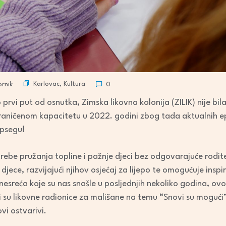
Karlovac
,
Kultura
rnik
0
 prvi put od osnutka, Zimska likovna kolonija (ZILIK) nije b
graničenom kapacitetu u 2022. godini zbog tada aktualnih ep
psegu!
ebe pružanja topline i pažnje djeci bez odgovarajuće roditel
jece, razvijajući njihov osjećaj za lijepo te omogućuje insp
nesreća koje su nas snašle u posljednjih nekoliko godina, ovo
 su likovne radionice za mališane na temu “Snovi su mogući” 
ovi ostvarivi.