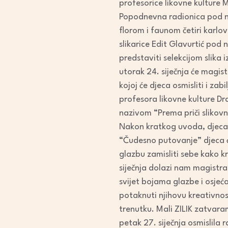
profesorice likovne kulture 
Popodnevna radionica pod naz
florom i faunom četiri karl
slikarice Edit Glavurtić pod
predstaviti selekcijom slika i
utorak 24. siječnja će magis
kojoj će djeca osmisliti i zabi
profesora likovne kulture Dra
nazivom “Prema priči slikovn
Nakon kratkog uvoda, djeca će
“Čudesno putovanje” djeca 
glazbu zamisliti sebe kako k
siječnja dolazi nam magistr
svijet bojama glazbe i osjeća
potaknuti njihovu kreativno
trenutku. Mali ZILIK zatvara
petak 27. siječnja osmislila