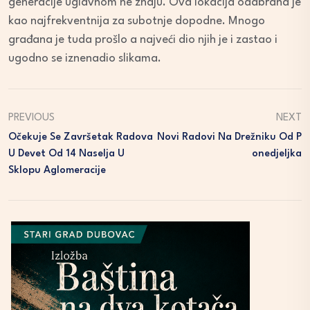
generacije uglavnom ne znaju. Ova lokacija odabrana je
kao najfrekventnija za subotnje dopodne. Mnogo
građana je tuda prošlo a najveći dio njih je i zastao i
ugodno se iznenadio slikama.
PREVIOUS
NEXT
Očekuje Se Završetak Radova
Novi Radovi Na Drežniku Od P
U Devet Od 14 Naselja U
Onedjeljka
Sklopu Aglomeracije