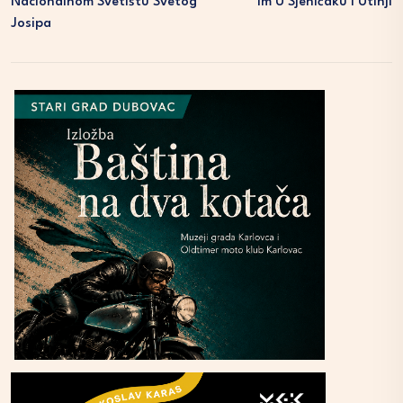
Nacionalnom Svetištu Svetog
Im U Sjeničaku I Utinji
Josipa