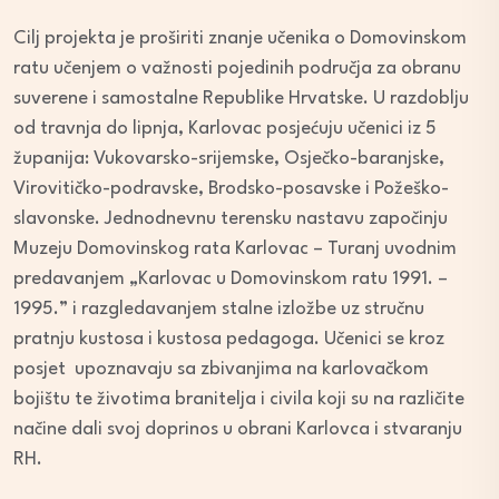
Cilj projekta je proširiti znanje učenika o Domovinskom
ratu učenjem o važnosti pojedinih područja za obranu
suverene i samostalne Republike Hrvatske. U razdoblju
od travnja do lipnja, Karlovac posjećuju učenici iz 5
županija: Vukovarsko-srijemske, Osječko-baranjske,
Virovitičko-podravske, Brodsko-posavske i Požeško-
slavonske. Jednodnevnu terensku nastavu započinju
Muzeju Domovinskog rata Karlovac – Turanj uvodnim
predavanjem „Karlovac u Domovinskom ratu 1991. –
1995.” i razgledavanjem stalne izložbe uz stručnu
pratnju kustosa i kustosa pedagoga. Učenici se kroz
posjet upoznavaju sa zbivanjima na karlovačkom
bojištu te životima branitelja i civila koji su na različite
načine dali svoj doprinos u obrani Karlovca i stvaranju
RH.