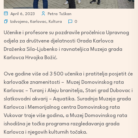
April 6, 2023
Petra Tuškan
Izdvojeno
,
Karlovac
,
Kultura
0
Učenike i profesore su pozdravile pročelnica Upravnog
odjela za društvene djelatnosti Grada Karlovca
Draženka Sila-Ljubenko i ravnateljica Muzeja grada
Karlovca Hrvojka Božić.
Ove godine više od 3 500 učenika i pratitelja posjetit će
karlovačke znamenitosti – Muzej Domovinskog rata
Karlovac – Turanj i Aleju branitelja, Stari grad Dubovac i
slatkovodni akvarij – Aquatika. Suradnja Muzeja grada
Karlovca i Memorijalnog centra Domovinskog rata
Vukovar traje više godina, a Muzej Domovinskog rata
ishodišna je točka programa razgledavanja grada
Karlovca i njegovih kulturnih točaka.