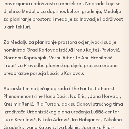
inovacijama i održivosti u arhitekturi. Nagrade koje se
dijele su Medalja za doprinos kulturi građenja, Medalja
za planiranje prostora i medalje za inovacije i održivost
u arhitekturi.
Za Medalju za planiranje prostora ocjenjivački sud je
nominirao Grad Karlovac ističući Irenu Kajfeš-Pavlović,
Gordanu Koprivnjak, Vesnu Ribar te Anu Hranilović
Trubić za Provedbu planerskog dijela procesa urbane
preobrazbe poručja Luščić u Karlovcu.
Autorski tim natječajnog rada (The Fantastic Forest
Phenomenon) čine Hana Dašić, Iva Erić, , Jana Horvat, ,
Krešimir Renić, Ria Tursan, dok su članovi stručnog tima
izrađivača Urbanističkog plana uređenja Luščić-centar
Luka Krstulović, Nikola Adrović, Ira Habijanec, Nikolina
Gradečki, Ivana Katavić, Iva Lukinić, Jasminka Pilar-