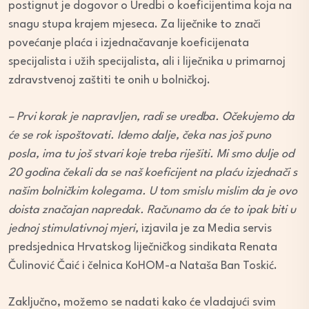
postignut je dogovor o Uredbi o koeficijentima koja na
snagu stupa krajem mjeseca. Za liječnike to znači
povećanje plaća i izjednačavanje koeficijenata
specijalista i užih specijalista, ali i liječnika u primarnoj
zdravstvenoj zaštiti te onih u bolničkoj.
– Prvi korak je napravljen, radi se uredba. Očekujemo da
će se rok ispoštovati. Idemo dalje, čeka nas još puno
posla, ima tu još stvari koje treba riješiti. Mi smo dulje od
20 godina čekali da se naš koeficijent na plaću izjednači s
našim bolničkim kolegama. U tom smislu mislim da je ovo
doista značajan napredak. Računamo da će to ipak biti u
jednoj stimulativnoj mjeri,
izjavila je za Media servis
predsjednica Hrvatskog liječničkog sindikata Renata
Čulinović Čaić i čelnica KoHOM-a Nataša Ban Toskić.
Zaključno, možemo se nadati kako će vladajući svim