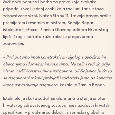
čudi opća pobuna i borba za prava koja svakako
pripadaju sve i jednoj osobi koja radi unutar sustava
zdravstvene skrbi. Nakon što su 11. travnja pregovarali s
premijerom i resornim ministrom, Samija Ropar,
istaknuta liječnica i članica Glavnog odbora Hrvatskog
liječničkog sindikata kaže kako su pregovorima
zadovoljni.
– Prvi put smo imali konstruktivan dijalog s decidiranim
obećanjima i formiranim rokovima. Ne želim reći da prije
nismo vodili konstruktivne razgovore, ali činjenica je da su
se dogovoreni rokovi probijali i sad očekujemo da konačno
krene ostvarivanje dogovora,
kazala je Samija Ropar..
Istaknula je i kako sadašnje alarmantno stanje unutar
hrvatskog zdravstvenog sustava nije nažalost i hrvatski
specifikum – problemi su duboki, sistemski i globalno