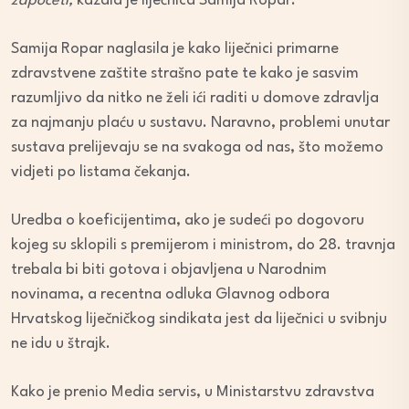
započeti,
kazala je liječnica Samija Ropar.
Samija Ropar naglasila je kako liječnici primarne
zdravstvene zaštite strašno pate te kako je sasvim
razumljivo da nitko ne želi ići raditi u domove zdravlja
za najmanju plaću u sustavu. Naravno, problemi unutar
sustava prelijevaju se na svakoga od nas, što možemo
vidjeti po listama čekanja.
Uredba o koeficijentima, ako je sudeći po dogovoru
kojeg su sklopili s premijerom i ministrom, do 28. travnja
trebala bi biti gotova i objavljena u Narodnim
novinama, a recentna odluka Glavnog odbora
Hrvatskog liječničkog sindikata jest da liječnici u svibnju
ne idu u štrajk.
Kako je prenio Media servis, u Ministarstvu zdravstva