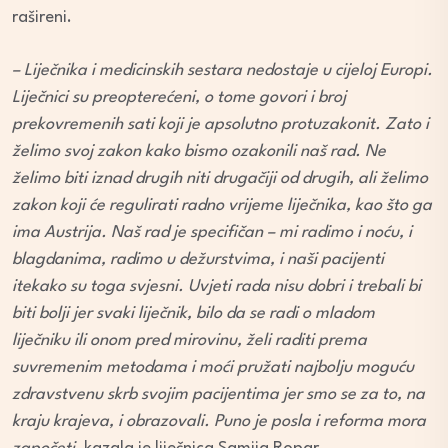
rašireni.
– Liječnika i medicinskih sestara nedostaje u cijeloj Europi.
Liječnici su preopterećeni, o tome govori i broj
prekovremenih sati koji je apsolutno protuzakonit. Zato i
želimo svoj zakon kako bismo ozakonili naš rad. Ne
želimo biti iznad drugih niti drugačiji od drugih, ali želimo
zakon koji će regulirati radno vrijeme liječnika, kao što ga
ima Austrija. Naš rad je specifičan – mi radimo i noću, i
blagdanima, radimo u dežurstvima, i naši pacijenti
itekako su toga svjesni. Uvjeti rada nisu dobri i trebali bi
biti bolji jer svaki liječnik, bilo da se radi o mladom
liječniku ili onom pred mirovinu, želi raditi prema
suvremenim metodama i moći pružati najbolju moguću
zdravstvenu skrb svojim pacijentima jer smo se za to, na
kraju krajeva, i obrazovali. Puno je posla i reforma mora