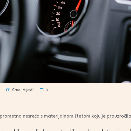
Crno
,
Vijesti
0
 prometna nesreća s materijalnom štetom koju je prouzročila