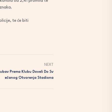
kohola od 2,41 promila te
oznaka.
cije, te će biti
NEXT
jubav Prema Klubu Doveli Do Sv
Ečanog Otvorenja Stadiona