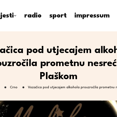
ijesti
radio
sport
impressum
ačica pod utjecajem alko
ouzročila prometnu nesreć
Plaškom
Crno
Vozačica pod utjecajem alkohola prouzročila prometnu 