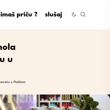
imaš priču ?
slušaj
hola
u u
nesreću u Plaškom