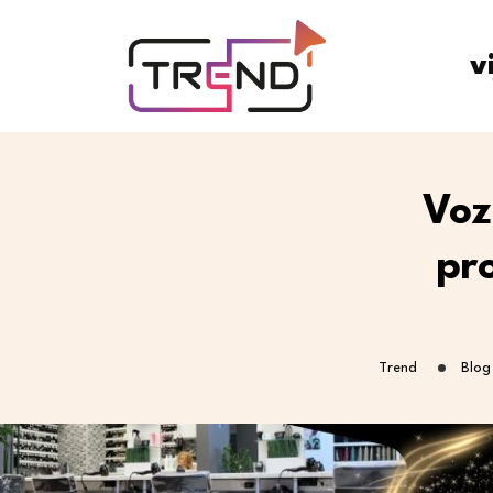
v
Voz
pr
Trend
Blog