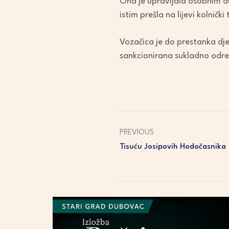
Ona je upravljala osobnim a
istim prešla na lijevi kolničk
Vozačica je do prestanka dje
sankcionirana sukladno odr
PREVIOUS
Tisuću Josipovih Hodočasnika