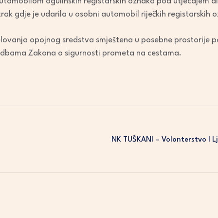
utomobilom ogulinskih registarskih oznaka pod utjecajem al
i trak gdje je udarila u osobni automobil riječkih registarskih 
lovanja opojnog sredstva smještena u posebne prostorije poli
edbama Zakona o sigurnosti prometa na cestama.
NK TUŠKANI – Volonterstvo I L