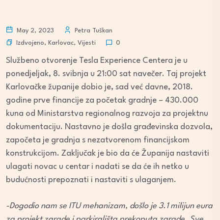
May 2, 2023
Petra Tuškan
Izdvojeno
,
Karlovac
,
Vijesti
0
Službeno otvorenje Tesla Experience Centera je u
ponedjeljak, 8. svibnja u 21:00 sat navečer. Taj projekt
Karlovačke županije dobio je, sad već davne, 2018.
godine prve financije za početak gradnje – 430.000
kuna od Ministarstva regionalnog razvoja za projektnu
dokumentaciju. Nastavno je došla građevinska dozvola,
započeta je gradnja s nezatvorenom financijskom
konstrukcijom. Zaključak je bio da će Županija nastaviti
ulagati novac u centar i nadati se da će ih netko u
budućnosti prepoznati i nastaviti s ulaganjem.
-Dogodio nam se ITU mehanizam, došlo je 3.1 milijun eura
za projekt zgrade i parkirališta prekoputa zgrade. Sve