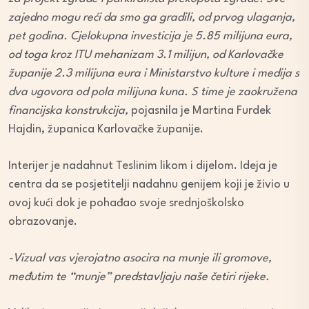
zajedno mogu reći da smo ga gradili, od prvog ulaganja,
pet godina. Cjelokupna investicija je 5.85 milijuna eura,
od toga kroz ITU mehanizam 3.1 milijun, od Karlovačke
županije 2.3 milijuna eura i Ministarstvo kulture i medija s
dva ugovora od pola milijuna kuna. S time je zaokružena
financijska konstrukcija,
pojasnila je Martina Furdek
Hajdin, županica Karlovačke županije.
Interijer je nadahnut Teslinim likom i dijelom. Ideja je
centra da se posjetitelji nadahnu genijem koji je živio u
ovoj kući dok je pohađao svoje srednjoškolsko
obrazovanje.
-Vizual vas vjerojatno asocira na munje ili gromove,
međutim te “munje” predstavljaju naše četiri rijeke.