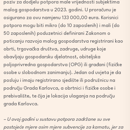
poziv za dodjelu potpora male vrijednosti subjektima
malog gospodarstva u 2023. godini. U proračunu je
osigurano za ovu namjenu 133 000,00 eura. Korisnici
potpora mogu biti mikro (do 10 zaposlenih) i mali (do
50 zaposlenih) poduzetnici definirani Zakonom o
poticanju razvoja malog gospodarstva registrirani kao
obrti, trgovačka društva, zadruge, udruge koje
obavljaju gospodarsku djelatnost, obiteljska
poljoprivredna gospodarstva (OPG) ili građani (fizičke
osobe u slobodnom zanimanju). Jedan od uvjeta je da
posluju i imaju registrirano sjedište ili podružnicu na
području Grada Karlovca, a obrtnici i fizičke osobe i
prebivalište, te čija je lokacija ulaganja na području
grada Karlovca.
– U ovoj godini u sustavu potpora zadržane su sve
postojeće mjere osim mjere subvencije za kamatu, jer za