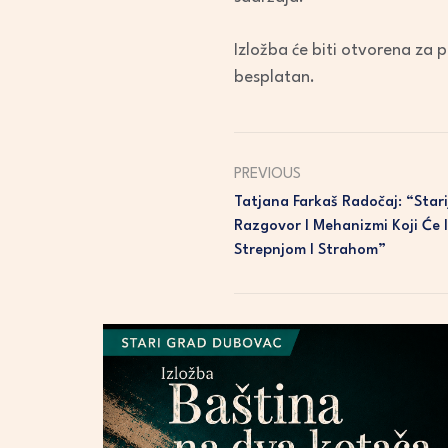
Izložba će biti otvorena za p
besplatan.
PREVIOUS
Tatjana Farkaš Radočaj: “Star
Razgovor I Mehanizmi Koji Će I
Strepnjom I Strahom”