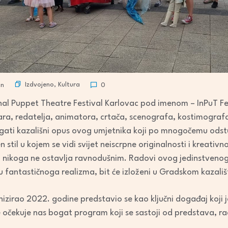
Izdvojeno
,
Kultura
an
0
l Puppet Theatre Festival Karlovac pod imenom – InPuT Fe
kara, redatelja, animatora, crtača, scenografa, kostimografa
ogati kazališni opus ovog umjetnika koji po mnogočemu odst
til u kojem se vidi svijet neiscrpne originalnosti i kreativnos
i nikoga ne ostavlja ravnodušnim. Radovi ovog jedinstvenog 
iju fantastičnoga realizma, bit će izloženi u Gradskom kazali
anizirao 2022. godine predstavio se kao ključni događaj koji j
 očekuje nas bogat program koji se sastoji od predstava, r