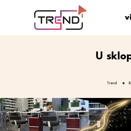
v
U sklo
Trend
B