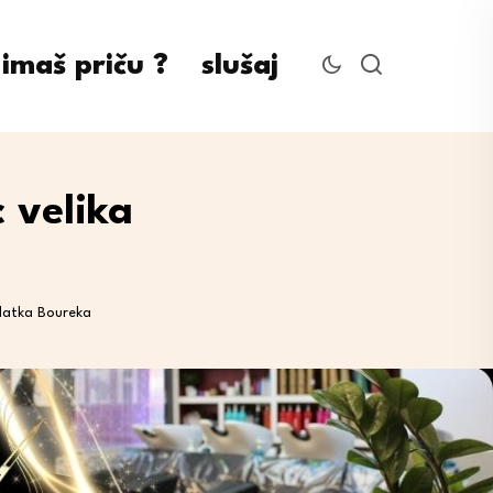
imaš priču ?
slušaj
 velika
Zlatka Boureka