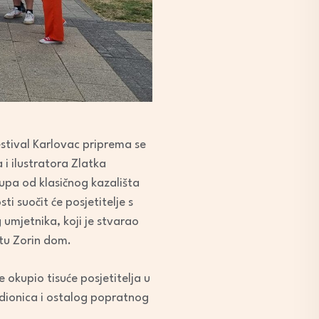
stival Karlovac priprema se
 i ilustratora Zlatka
upa od klasičnog kazališta
ti suočit će posjetitelje s
umjetnika, koji je stvarao
štu Zorin dom.
e okupio tisuće posjetitelja u
adionica i ostalog popratnog