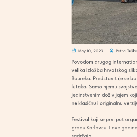
May 10, 2023
Petra Tušk
Povodom drugog Internationa
velika izložba hrvatskog sli
Boureka. Predstavit će se b
lutaka. Samo njemu svojstven s
jedinstvenim doživljajem koj
ne klasičnu i originalnu verz
Festival koji se prvi put org
gradu Karlovcu. I ove godine
sadržaja.