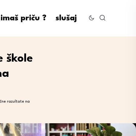
imaš priču ?
slušaj
e škole
na
čne razultate na