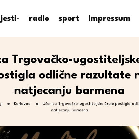
ijesti
radio
sport
impressum
a Trgovačko-ugostiteljsk
ostigla odlične razultate 
natjecanju barmena
g
Karlovac
Učenica Trgovačko-ugostiteljske škole postigla odli
natjecanju barmena