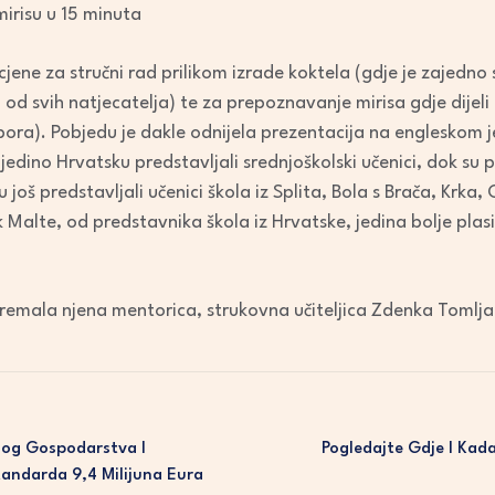
irisu u 15 minuta
ocjene za stručni rad prilikom izrade koktela (gdje je zajedn
 od svih natjecatelja) te za prepoznavanje mirisa gdje dijeli
ibora). Pobjedu je dakle odnijela prezentacija na engleskom 
 jedino Hrvatsku predstavljali srednjoškolski učenici, dok su 
 još predstavljali učenici škola iz Splita, Bola s Brača, Krka,
 Malte, od predstavnika škola iz Hrvatske, jedina bolje plas
premala njena mentorica, strukovna učiteljica Zdenka Tomlja
nog Gospodarstva I
Pogledajte Gdje I Kada
andarda 9,4 Milijuna Eura