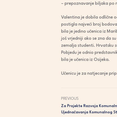
– prepoznavanje biljaka po m
Valentina je dobila odlične 
postigla najveći broj bodova
bila je jedino učenica iz Mar
još vrjedniji ako se zna da su
zemalja studenti. Hrvatsku su
Pobjedu je odnio predstavnik
bila je učenica iz Osijeka.
Učenicu je za natjecanje pri
PREVIOUS
Za Projekte Razvoja Komunal
Ujednačavanja Komunalnog St