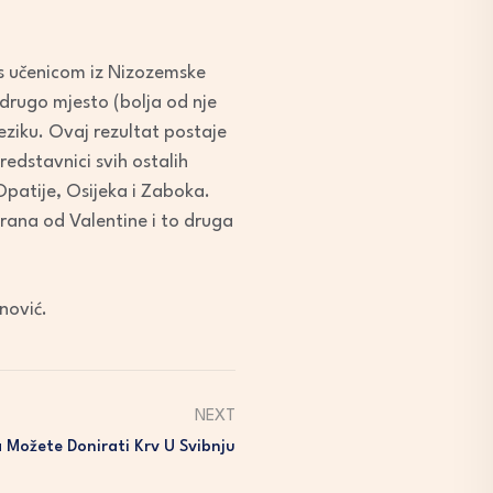
o s učenicom iz Nizozemske
 drugo mjesto (bolja od nje
jeziku. Ovaj rezultat postaje
predstavnici svih ostalih
 Opatije, Osijeka i Zaboka.
irana od Valentine i to druga
nović.
NEXT
 Možete Donirati Krv U Svibnju