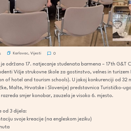
Karlovac
,
Vijesti
k
0
du je održano 17. natjecanje studenata barmena – 17th G&T 
udenti Višje strukovne škole za gostinstvo, velnes in turizem 
 of hotel and tourism schools). U jakoj konkurenciji od 32 n
ke, Malte, Hrvatske i Slovenije) predstavnica Turističko-ugo
 razreda smjer konobar, zauzela je visoko 6. mjesto.
 od 3 dijela:
aciju svoje kreacije (na engleskom jeziku)
inuta