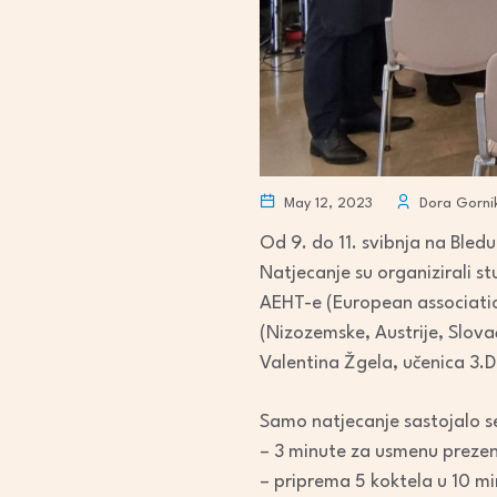
May 12, 2023
Dora Gorni
Od 9. do 11. svibnja na Ble
Natjecanje su organizirali st
AEHT-e (European association
(Nizozemske, Austrije, Slovač
Valentina Žgela, učenica 3.D
Samo natjecanje sastojalo se
– 3 minute za usmenu prezent
– priprema 5 koktela u 10 m