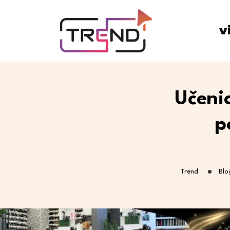
v
Učenic
p
Trend
Blo