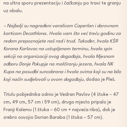
na ultra sporu prezentaciju i čačkanju po travi te granju
uz obalu.
– Najbolji su nagrađeni varalicom Caperlan i darovnom
karticom Decathlona. Hvala vam što već treću godinu za
redom prepoznajete naš rad i trud. Također, hvala KŠR
Korana Karlovac na ustupljenom terminu, hvala spin
sekciji na organizaciji ovog događaja, hvala Mjesnom
odboru Donje Pokupje na malčiranju jezera, hvala NK
Kupa na posudbi suncobrana i hvala svima koji su na bilo
koji način sudjelovali u ovom događaju,
dodao je Pleš.
Titulu pobjednika odnio je Vedran Pavlov (4 štuke – 47
cm, 49 cm, 57 cm i 59 cm), drugo mjesto pripalo je
Franji Kalemu (1 štuka – 60 cm + najveća riba), dok je
srebro osvojio Dorian Baraba (1 štuka – 57 cm).