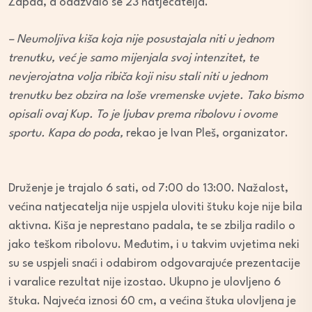
Zapad, a odazvalo se 23 natjecatelja.
– Neumoljiva kiša koja nije posustajala niti u jednom
trenutku, već je samo mijenjala svoj intenzitet, te
nevjerojatna volja ribiča koji nisu stali niti u jednom
trenutku bez obzira na loše vremenske uvjete. Tako bismo
opisali ovaj Kup. To je ljubav prema ribolovu i ovome
sportu. Kapa do poda,
rekao je Ivan Pleš, organizator.
Druženje je trajalo 6 sati, od 7:00 do 13:00. Nažalost,
većina natjecatelja nije uspjela uloviti štuku koje nije bila
aktivna. Kiša je neprestano padala, te se zbilja radilo o
jako teškom ribolovu. Međutim, i u takvim uvjetima neki
su se uspjeli snaći i odabirom odgovarajuće prezentacije
i varalice rezultat nije izostao. Ukupno je ulovljeno 6
štuka. Najveća iznosi 60 cm, a većina štuka ulovljena je