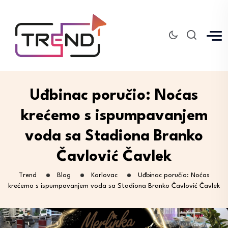
Uđbinac poručio: Noćas
krećemo s ispumpavanjem
voda sa Stadiona Branko
Čavlović Čavlek
Trend
Blog
Karlovac
Uđbinac poručio: Noćas
krećemo s ispumpavanjem voda sa Stadiona Branko Čavlović Čavlek