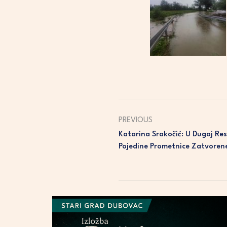
PREVIOUS
Katarina Srakočić: U Dugoj Re
Pojedine Prometnice Zatvoren