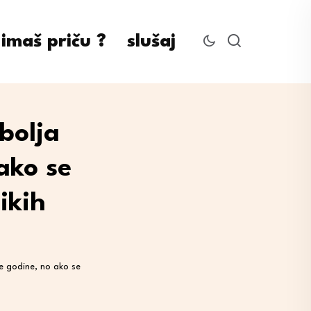
imaš priču ?
slušaj
bolja
ako se
ikih
le godine, no ako se