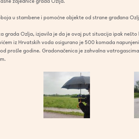
asne zajednice grada Ozlja.
roboja u stambene i pomoćne objekte od strane građana Ozlja
a grada Ozlja, izjavila je da je ovaj put situacija ipak nešt
vićem iz Hrvatskih voda osigurano je 500 komada napunjenih
od prošle godine. Gradonačenica je zahvalna vatrogascima 
om.