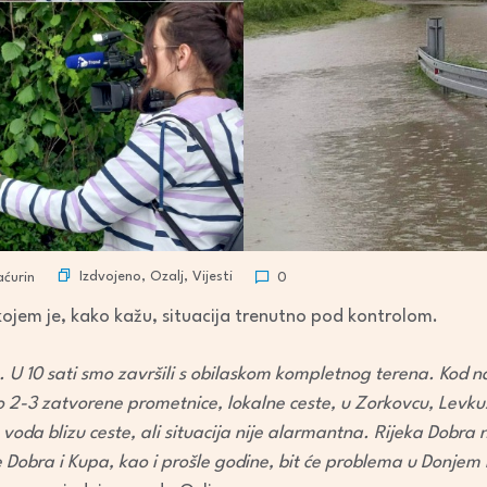
Izdvojeno
,
Ozalj
,
Vijesti
ćurin
0
 u kojem je, kako kažu, situacija trenutno pod kontrolom.
 U 10 sati smo završili s obilaskom kompletnog terena. Kod nas
2-3 zatvorene prometnice, lokalne ceste, u Zorkovcu, Levkuš
oda blizu ceste, ali situacija nije alarmantna. Rijeka Dobra
 Dobra i Kupa, kao i prošle godine, bit će problema u Donjem