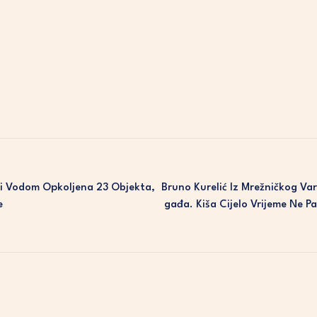
si Vodom Opkoljena 23 Objekta,
Bruno Kurelić Iz Mrežničkog Va
e
Gađa. Kiša Cijelo Vrijeme Ne P