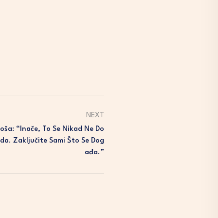
NEXT
roša: “Inače, To Se Nikad Ne Do
ada. Zaključite Sami Što Se Dog
Ađa.”