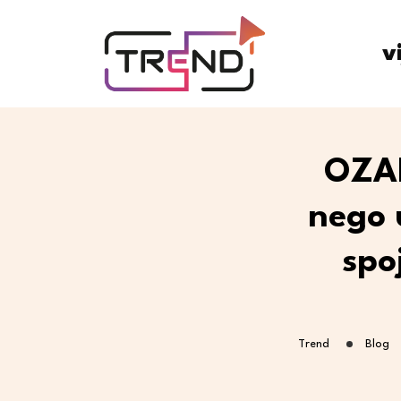
v
OZAL
nego 
spo
Trend
Blog