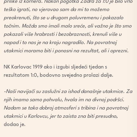
prilike iz kornera. Nakon pogotka Zadra za 1:0 je bilo vrlo
teško igrati, no vjerovao sam da mi to možemo
preokrenuti, što se u drugom poluvremenu i pokazalo
točnim. Možda smo imali malo sreće, ali važno je što smo
pokazali više hrabrosti i bezobraznosti, krenuli više u
napad i to nas je na kraju nagradilo. Na povratnoj
utakmici moramo biti i ponosni na rezultat, ali i oprezni.
NK Karlovac 1919 ako i izgubi sljedeći tjedan s
rezultatom 1:0, bodovno svejedno prolazi dalje.
-Naši navijači su zaslužni za ishod današnje utakmice. Za
njih imamo samo pohvalu, hvala im na divnoj podršci.
Nadam se tako dobroj atmosferi s tribina i na povratnoj
utakmici u Karlovcu, jer to zaista zna biti presudno
,
dodao je.