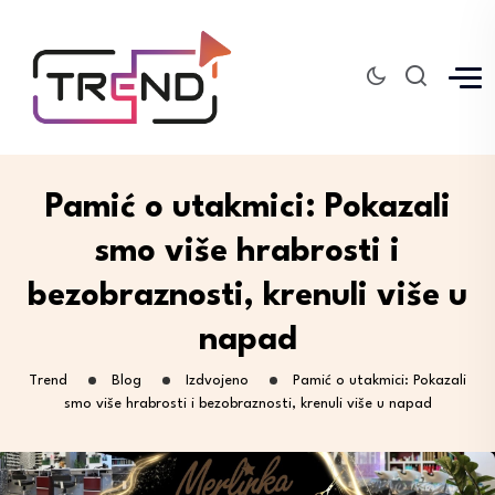
Pamić o utakmici: Pokazali
smo više hrabrosti i
bezobraznosti, krenuli više u
napad
Trend
Blog
Izdvojeno
Pamić o utakmici: Pokazali
smo više hrabrosti i bezobraznosti, krenuli više u napad