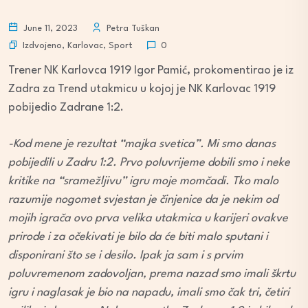
June 11, 2023
Petra Tuškan
Izdvojeno
,
Karlovac
,
Sport
0
Trener NK Karlovca 1919 Igor Pamić, prokomentirao je iz
Zadra za Trend utakmicu u kojoj je NK Karlovac 1919
pobijedio Zadrane 1:2.
-Kod mene je rezultat “majka svetica”. Mi smo danas
pobijedili u Zadru 1:2. Prvo poluvrijeme dobili smo i neke
kritike na “sramežljivu” igru moje momčadi. Tko malo
razumije nogomet svjestan je činjenice da je nekim od
mojih igrača ovo prva velika utakmica u karijeri ovakve
prirode i za očekivati je bilo da će biti malo sputani i
disponirani što se i desilo. Ipak ja sam i s prvim
poluvremenom zadovoljan, prema nazad smo imali škrtu
igru i naglasak je bio na napadu, imali smo čak tri, četiri