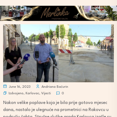
June 16, 2023
Andriana Baćurin
Izdvojeno
,
Karlovac
,
Vijesti
0
Nakon velike poplave koja je bila prije gotovo mjesec
dana, nastalo je ulegnuće na prometnici na Rakovcu u
području šahta. Stručne službe grada Karlovca izašle su