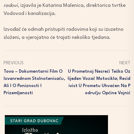
radovi,
izjavila je Katarina Malenica, direktorica tvrtke
Vodovod i kanalizacija.
Izvođač će odmah pristupiti radovima koji su izuzetno
složeni, a vjerojatno će trajati nekoliko tjedana.
PREVIOUS
NEXT
Tova – Dokumentarni Film O
U Prometnoj Nesreći Teško Oz
Izvanrednom Stolnotenisaču,
Lijeđen Vozač Motocikla; Recid
Ali I O Poniznosti I
Ivist U Prometu Uhvaćen Na P
Prizemljenosti
Odručju Općine Vojnić