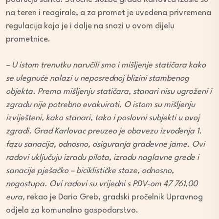
na teren i reagirale, a za promet je uvedena privremena
regulacija koja je i dalje na snazi u ovom dijelu
prometnice.
– U istom trenutku naručili smo i mišljenje statičara kako
se ulegnuće nalazi u neposrednoj blizini stambenog
objekta. Prema mišljenju statičara, stanari nisu ugroženi i
zgradu nije potrebno evakuirati. O istom su mišljenju
izviješteni, kako stanari, tako i poslovni subjekti u ovoj
zgradi. Grad Karlovac preuzeo je obavezu izvođenja 1.
fazu sanacija, odnosno, osiguranja građevne jame. Ovi
radovi uključuju izradu pilota, izradu naglavne grede i
sanacije pješačko – biciklističke staze, odnosno,
nogostupa. Ovi radovi su vrijedni s PDV-om 47 761,00
eura,
rekao je Dario Greb, gradski pročelnik Upravnog
odjela za komunalno gospodarstvo.