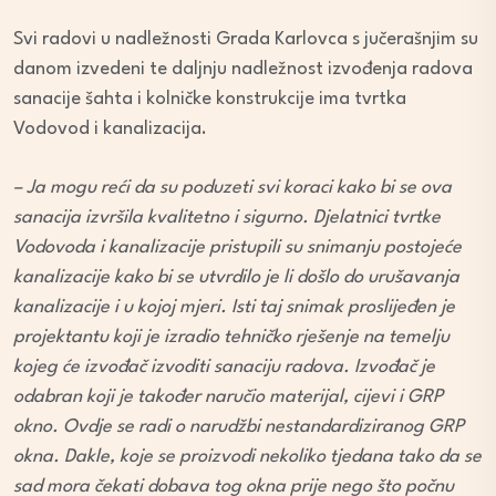
Svi radovi u nadležnosti Grada Karlovca s jučerašnjim su
danom izvedeni te daljnju nadležnost izvođenja radova
sanacije šahta i kolničke konstrukcije ima tvrtka
Vodovod i kanalizacija.
– Ja mogu reći da su poduzeti svi koraci kako bi se ova
sanacija izvršila kvalitetno i sigurno. Djelatnici tvrtke
Vodovoda i kanalizacije pristupili su snimanju postojeće
kanalizacije kako bi se utvrdilo je li došlo do urušavanja
kanalizacije i u kojoj mjeri. Isti taj snimak proslijeđen je
projektantu koji je izradio tehničko rješenje na temelju
kojeg će izvođač izvoditi sanaciju radova. Izvođač je
odabran koji je također naručio materijal, cijevi i GRP
okno. Ovdje se radi o narudžbi nestandardiziranog GRP
okna. Dakle, koje se proizvodi nekoliko tjedana tako da se
sad mora čekati dobava tog okna prije nego što počnu