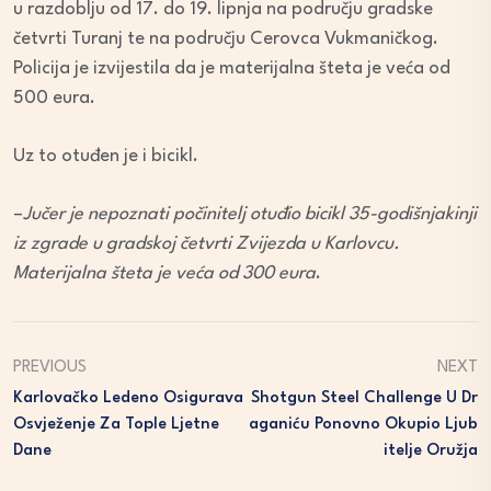
u razdoblju od 17. do 19. lipnja na području gradske
četvrti Turanj te na području Cerovca Vukmaničkog.
Policija je izvijestila da je materijalna šteta je veća od
500 eura.
Uz to otuđen je i bicikl.
–
Jučer je nepoznati počinitelj otuđio bicikl 35-godišnjakinji
iz zgrade u gradskoj četvrti Zvijezda u Karlovcu.
Materijalna šteta je veća od 300 eura
.
PREVIOUS
NEXT
Karlovačko Ledeno Osigurava
Shotgun Steel Challenge U Dr
Osvježenje Za Tople Ljetne
Aganiću Ponovno Okupio Ljub
Dane
Itelje Oružja