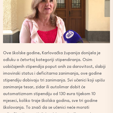
Ove školske godine, Karlovačka županija donijela je
odluku o četvrtoj kategoriji stipendiranja. Osim
uobičajenih stipendija poput onih za darovitost, slabiji
imovinski status i deficitarna zanimanja, ove godine
stipendiju dobivaju tri zanimanja. Svi učenici koji upišu
zanimanje tesar, zidar ili autolimar dobit će
automatizmom stipendiju od 130 eura tijekom 10
mjeseci, koliko traje školska godina, sve tri godine
školovanja. To znači da se učenici neće morati