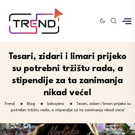
Tesari, zidari i limari prijeko
su potrebni tržištu rada, a
stipendije za ta zanimanja
nikad veće!
Trend
Blog
Izdvojeno
Tesari, zidari i limari prijeko su
potrebni tržištu rada, a stipendije za ta zanimanja nikad veće!