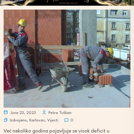
June 23, 2023
Petra Tuškan
Izdvojeno
,
Karlovac
,
Vijesti
0
Već nekoliko godina pojavljuje se visok deficit u