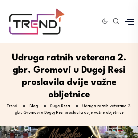
Udruga ratnih veterana 2.
gbr. Gromovi u Dugoj Resi
proslavila dvije važne
obljetnice
Trend
Blog
Duga Resa
Udruga ratnih veterana 2.
gbr. Gromovi u Dugoj Resi proslavila dvije važne obljetnice