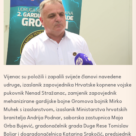
Vijenac su položili i zapalili svijeće članovi navedene
udruge, izaslanik zapovjednika Hrvatske kopnene vojske
pukovnik Nenad Stražanac, zamjenik zapovjednik
mehanizirane gardijske bojne Gromova bojnik Mirko
Muhek s izaslanstvom, izaslanik Ministarstva hrvatskih
branitelja Andrija Podnar, saborska zastupnica Maja
Grba Bujević, gradonačelnik grada Duge Rese Tomislav
Boljar i dogradonačelnica Katarina Srakočić, predsjednik