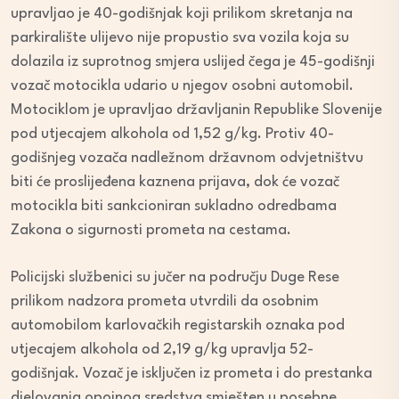
upravljao je 40-godišnjak koji prilikom skretanja na
parkiralište ulijevo nije propustio sva vozila koja su
dolazila iz suprotnog smjera uslijed čega je 45-godišnji
vozač motocikla udario u njegov osobni automobil.
Motociklom je upravljao državljanin Republike Slovenije
pod utjecajem alkohola od 1,52 g/kg. Protiv 40-
godišnjeg vozača nadležnom državnom odvjetništvu
biti će proslijeđena kaznena prijava, dok će vozač
motocikla biti sankcioniran sukladno odredbama
Zakona o sigurnosti prometa na cestama.
Policijski službenici su jučer na području Duge Rese
prilikom nadzora prometa utvrdili da osobnim
automobilom karlovačkih registarskih oznaka pod
utjecajem alkohola od 2,19 g/kg upravlja 52-
godišnjak. Vozač je isključen iz prometa i do prestanka
djelovanja opojnog sredstva smješten u posebne