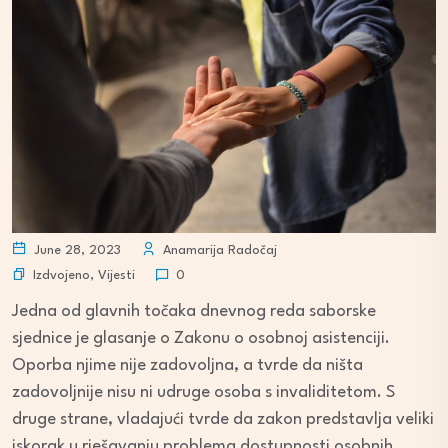
June 28, 2023
Anamarija Radočaj
Izdvojeno
,
Vijesti
0
Jedna od glavnih točaka dnevnog reda saborske
sjednice je glasanje o Zakonu o osobnoj asistenciji.
Oporba njime nije zadovoljna, a tvrde da ništa
zadovoljnije nisu ni udruge osoba s invaliditetom. S
druge strane, vladajući tvrde da zakon predstavlja veliki
iskorak u rješavanju problema dostupnosti osobnih