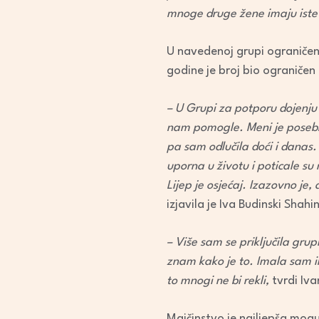
mnoge druge žene imaju iste 
U navedenoj grupi ograničen
godine je broj bio ograničen 
– U Grupi za potporu dojenju
nam pomogle. Meni je posebn
pa sam odlučila doći i danas
uporna u životu i poticale su
Lijep je osjećaj. Izazovno je, 
izjavila je Iva Budinski Shahin
– Više sam se priključila gr
znam kako je to. Imala sam ih
to mnogi ne bi rekli,
tvrdi Iv
Majčinstvo je najljepša mogu