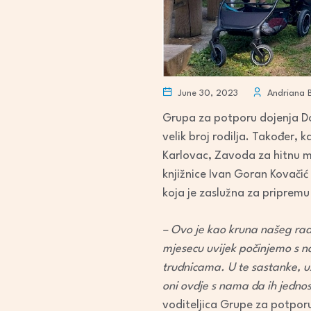
June 30, 2023
Andriana B
Grupa za potporu dojenja Dom
velik broj rodilja. Također, k
Karlovac, Zavoda za hitnu m
knjižnice Ivan Goran Kovačić
koja je zaslužna za pripremu
– Ovo je kao kruna našeg rad
mjesecu uvijek počinjemo s n
trudnicama. U te sastanke, uz
oni ovdje s nama da ih jedn
voditeljica Grupe za potpor