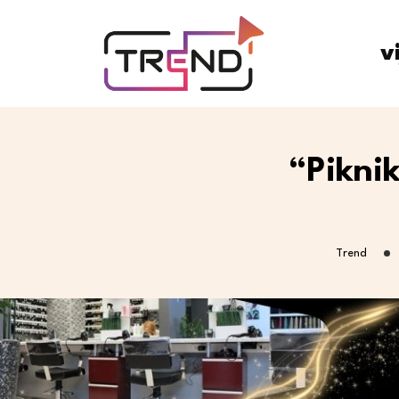
v
“Piknik
Trend