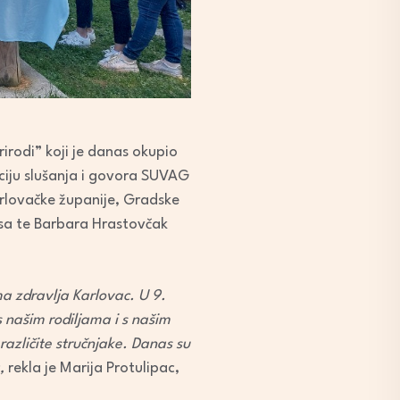
irodi” koji je danas okupio
taciju slušanja i govora SUVAG
rlovačke županije, Gradske
esa te Barbara Hrastovčak
a zdravlja Karlovac. U 9.
 našim rodiljama i s našim
različite stručnjake. Danas su
,
rekla je Marija Protulipac,