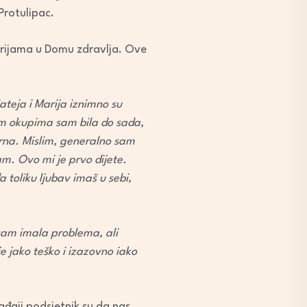
Protulipac.
orijama u Domu zdravlja. Ove
teja i Marija iznimno su
m okupima sam bila do sada,
orna. Mislim, generalno sam
am. Ovo mi je prvo dijete.
da toliku ljubav imaš u sebi,
isam imala problema, ali
e jako teško i izazovno iako
ađaji podsjetnik su da nas