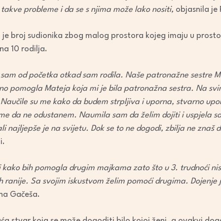
takve probleme i da se s njima može lako nositi,
objasnila je 
 je broj sudionika zbog malog prostora kojeg imaju u prost
na 10 rodilja.
 sam od početka otkad sam rodila. Naše patronažne sestre Ma
o pomogla Mateja koja mi je bila patronažna sestra. Na svi
. Naučile su me kako da budem strpljiva i uporna, stvarno up
 me da ne odustanem. Naumila sam da želim dojiti i uspjela s
ali najljepše je na svijetu. Dok se to ne dogodi, zbilja ne znaš 
i.
upi kako bih pomogla drugim majkama zato što u 3. trudnoći n
 ranije. Sa svojim iskustvom želim pomoći drugima. Dojenje j
ana Gačeša.
ća stvar koja se može dogoditi bilo kojoj ženi, a ovakvi dog