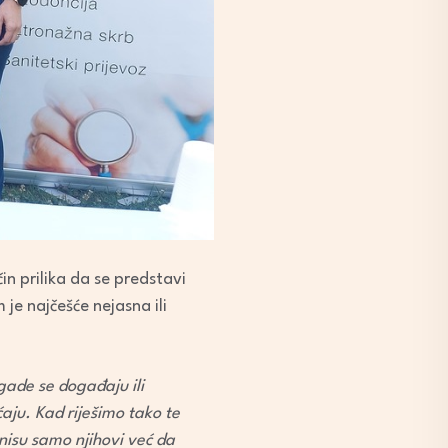
čin prilika da se predstavi
 je najčešće nejasna ili
gade se događaju ili
ćaju. Kad riješimo tako te
 nisu samo njihovi već da