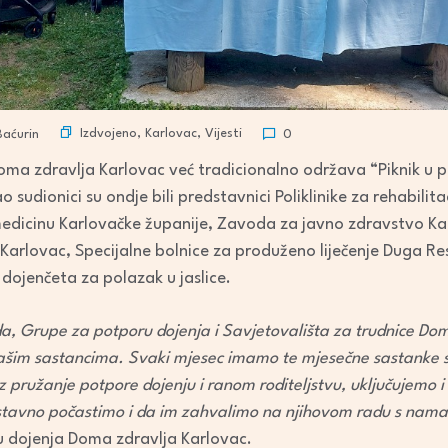
Izdvojeno
,
Karlovac
,
Vijesti
aćurin
0
a zdravlja Karlovac već tradicionalno održava “Piknik u pr
ao sudionici su ondje bili predstavnici Poliklinike za rehabili
edicinu Karlovačke županije, Zavoda za javno zdravstvo Ka
 Karlovac, Specijalne bolnice za produženo liječenje Duga R
 dojenčeta za polazak u jaslice.
a, Grupe za potporu dojenja i Savjetovališta za trudnice Dom
ašim sastancima. Svaki mjesec imamo te mjesečne sastanke s
 pružanje potpore dojenju i ranom roditeljstvu, uključujemo i 
ostavno počastimo i da im zahvalimo na njihovom radu s nama
u dojenja Doma zdravlja Karlovac.