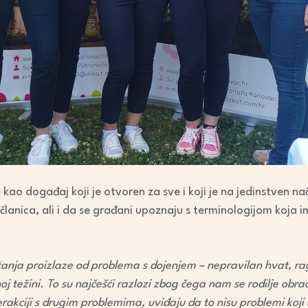
e kao događaj koji je otvoren za sve i koji je na jedinstven na
 članica, ali i da se građani upoznaju s terminologijom koja im
itanja proizlaze od problema s dojenjem – nepravilan hvat, ra
oj težini. To su najčešći razlozi zbog čega nam se rodilje obra
erakciji s drugim problemima, uviđaju da to nisu problemi koji