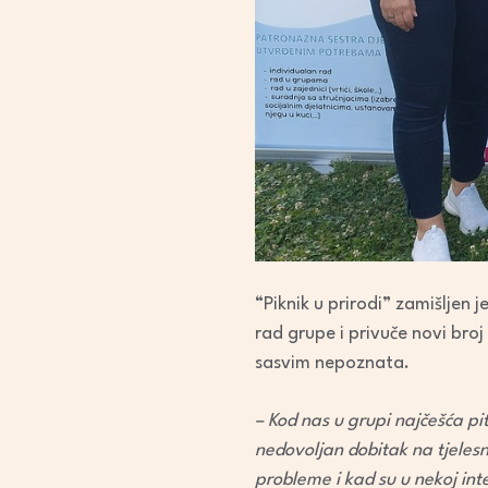
“Piknik u prirodi” zamišljen j
rad grupe i privuče novi broj
sasvim nepoznata.
– Kod nas u grupi najčešća p
nedovoljan dobitak na tjelesn
probleme i kad su u nekoj int