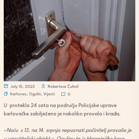
July 15, 2023
Robertina Čuhnil
Karlovac
,
Ogulin
,
Vijesti
0
U protekla 24 sata na području Policijske uprave
karlovačke zabilježeno je nakoliko provala i krađa.
–
Noću s 13. na 14. srpnja nepoznati počinitelj provalio je
u ugostiteljski objekt u Ogulinu te iz blagajničke kase