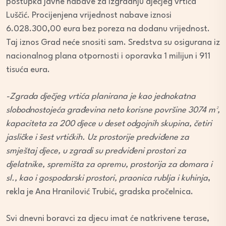
postupka javne nabave za izgradnju dječjeg vrtića
Luščić. Procijenjena vrijednost nabave iznosi
6.028.300,00 eura bez poreza na dodanu vrijednost.
Taj iznos Grad neće snositi sam. Sredstva su osigurana iz
nacionalnog plana otpornosti i oporavka 1 milijun i 911
tisuća eura.
-Zgrada dječjeg vrtića planirana je kao jednokatna
slobodnostojeća građevina neto korisne površine 3074 m²,
kapaciteta za 200 djece u deset odgojnih skupina, četiri
jasličke i šest vrtićkih. Uz prostorije predviđene za
smještaj djece, u zgradi su predviđeni prostori za
djelatnike, spremišta za opremu, prostorija za domara i
sl., kao i gospodarski prostori, praonica rublja i kuhinja
,
rekla je Ana Hranilović Trubić, gradska pročelnica.
Svi dnevni boravci za djecu imat će natkrivene terase,