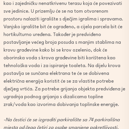
kao i zajedničku nenatkrivenu terasu koja će povezivati
sve jedinice. U prizemlju će se na tom otvorenom
prostoru nalaziti igralište s dječjim igralima i spravama.
Vanjsko igralište bit će ograđeno, a cijela parcela bit će
hortikulturno uređena. Također je predviđeno
postavljanje većeg broja posuda s manjim stablima na
krovu građevine kako bi se krov ozelenio, dok će
oborinska voda s krova građevine biti korištena kao
tehnološka voda i za ispiranje toaleta. Na dijelu krova
postavlja se sunčana elektrana te će se dobivena
električna energija koristit će se za vlastite potrebe
dječjeg vrtića. Za potrebe grijanja objekta predviđena je
ugradnja podnog grijanja s dizalicama topline
zrak/voda kao izvorima dobivanja toplinske energije.
-Na čestici će se izgraditi parkiralište sa 74 parkirališna
mjesta od čega četiri za osobe smanjene pokretljivosti.