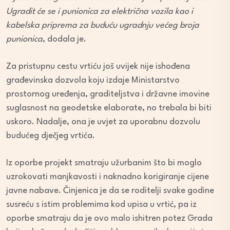
Ugradit će se i punionica za električna vozila kao i
kabelska priprema za buduću ugradnju većeg broja
punionica
, dodala je.
Za pristupnu cestu vrtiću još uvijek nije ishođena
građevinska dozvola koju izdaje Ministarstvo
prostornog uređenja, graditeljstva i državne imovine
suglasnost na geodetske elaborate, no trebala bi biti
uskoro. Nadalje, ona je uvjet za uporabnu dozvolu
budućeg dječjeg vrtića.
Iz oporbe projekt smatraju užurbanim što bi moglo
uzrokovati manjkavosti i naknadno korigiranje cijene
javne nabave. Činjenica je da se roditelji svake godine
susreću s istim problemima kod upisa u vrtić, pa iz
oporbe smatraju da je ovo malo ishitren potez Grada