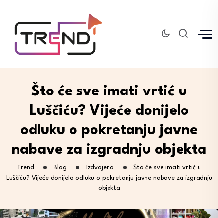
Što će sve imati vrtić u
Luščiću? Vijeće donijelo
odluku o pokretanju javne
nabave za izgradnju objekta
Trend
Blog
Izdvojeno
Što će sve imati vrtić u
Luščiću? Vijeće donijelo odluku o pokretanju javne nabave za izgradnju
objekta