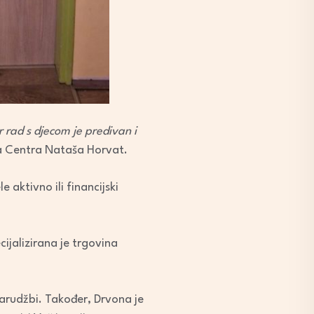
r rad s djecom je predivan i
ca Centra Nataša Horvat.
aktivno ili financijski
ijalizirana je trgovina
arudžbi. Također, Drvona je