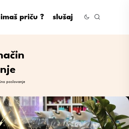
imaš priču ?
slušaj
način
nje
ešno poslovanje