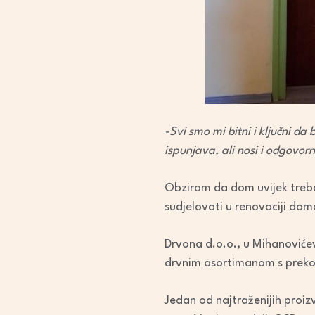
-Svi smo mi bitni i ključni da
ispunjava, ali nosi i odgovor
Obzirom da dom uvijek treba 
sudjelovati u renovaciji dom
Drvona d.o.o., u Mihanovićev
drvnim asortimanom s preko 
Jedan od najtraženijih proiz