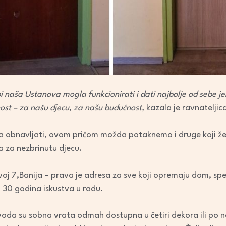
 bi naša Ustanova mogla funkcionirati i dati najbolje od sebe je
nost – za našu djecu, za našu budućnost,
kazala je ravnatelji
obnavljati, ovom pričom možda potaknemo i druge koji žele 
a za nezbrinutu djecu.
oj 7,Banija – prava je adresa za sve koji opremaju dom, spec
30 godina iskustva u radu.
voda su sobna vrata odmah dostupna u četiri dekora ili po n