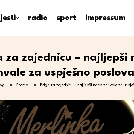
ijesti
radio
sport
impressum
a za zajednicu – najljepši 
hvale za uspješno poslova
log
Promo
Briga za zajednicu – najljepši način zahvale za uspj