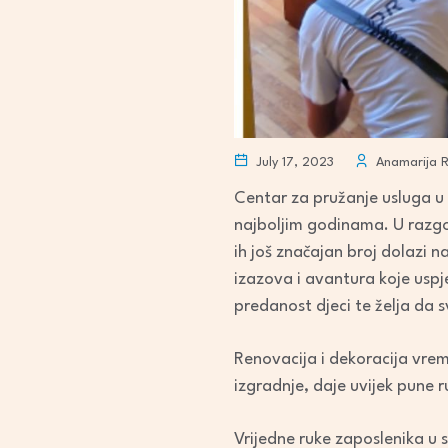
July 17, 2023
Anamarija 
Centar za pružanje usluga u 
najboljim godinama. U razg
ih još značajan broj dolazi 
izazova i avantura koje uspj
predanost djeci te želja da s
Renovacija i dekoracija vreme
izgradnje, daje uvijek pune r
Vrijedne ruke zaposlenika u su