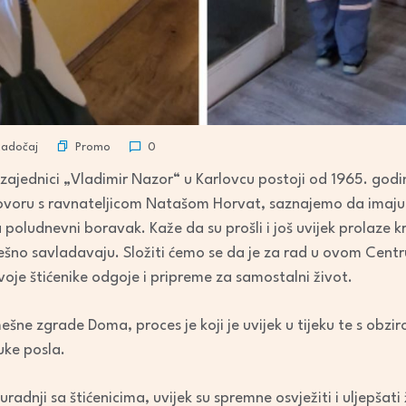
Promo
Radočaj
0
zajednici „Vladimir Nazor“ u Karlovcu postoji od 1965. godine
ovoru s ravnateljicom Natašom Horvat, saznajemo da imaju
na poludnevni boravak. Kaže da su prošli i još uvijek prolaz
ešno savladavaju. Složiti ćemo se da je za rad u ovom Centr
voje štićenike odgoje i pripreme za samostalni život.
šne zgrade Doma, proces je koji je uvijek u tijeku te s obziro
uke posla.
radnji sa štićenicima, uvijek su spremne osvježiti i uljepšati ž