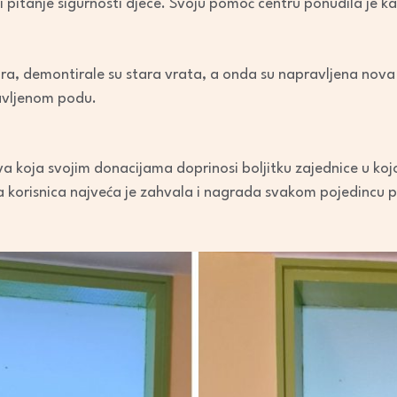
 pitanje sigurnosti djece. Svoju pomoć centru ponudila je k
ora, demontirale su stara vrata, a onda su napravljena nova p
tavljenom podu.
a koja svojim donacijama doprinosi boljitku zajednice u kojoj
a korisnica najveća je zahvala i nagrada svakom pojedincu 