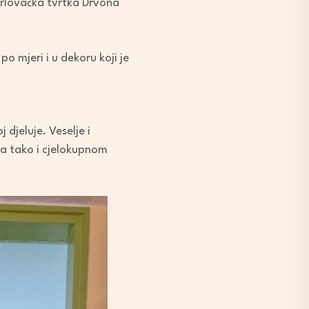
arlovačka tvrtka Drvona
o mjeri i u dekoru koji je
 djeluje. Veselje i
pa tako i cjelokupnom