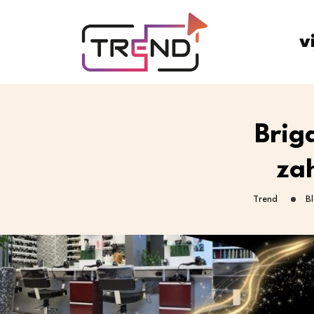
v
Brig
za
Trend
B