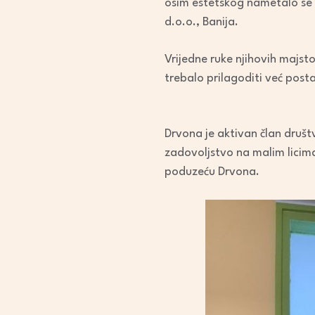
osim estetskog nametalo se i
d.o.o., Banija.
Vrijedne ruke njihovih majst
trebalo prilagoditi već pos
Drvona je aktivan član društv
zadovoljstvo na malim licim
poduzeću Drvona.