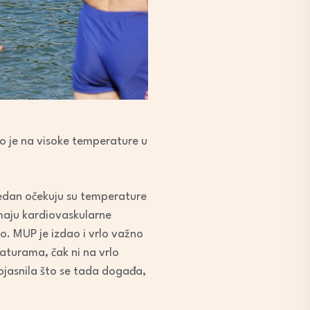
o je na visoke temperature u
tjedan očekuju su temperature
imaju kardiovaskularne
no. MUP je izdao i vrlo važno
aturama, čak ni na vrlo
bjasnila što se tada događa,