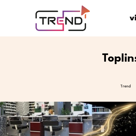
v
Toplin
Trend