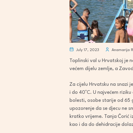
July 17, 2023
Anamarija 
Toplinski val u Hrvatskoj j
većem dijelu zemlje, a Zavo
Za cijelu Hrvatsku na snazi 
i do 40°C. U najvećem riziku
bolesti, osobe starije od 65 
upozorenje da se djecu ne sm
kratko vrijeme. Tanja Čorić 
kao i da do dehidracije dola