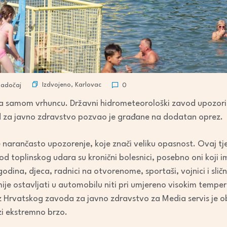
Izdvojeno
,
Karlovac
Radočaj
0
e na samom vrhuncu. Državni hidrometeorološki zavod upozori
d za javno zdravstvo pozvao je građane na dodatan oprez.
je narančasto upozorenje, koje znači veliku opasnost. Ovaj 
 od toplinskog udara su kronični bolesnici, posebno oni koji 
godina, djeca, radnici na otvorenome, sportaši, vojnici i slič
ije ostavljati u automobilu niti pri umjereno visokim temper
iz Hrvatskog zavoda za javno zdravstvo za Media servis je o
zi ekstremno brzo.