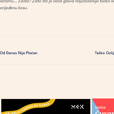
maramu… Zašto? Zato što je naša glava najizloženija točka na
orijeđenu kosu.
 Od Danas Nije Plaćen
Teško Ozli