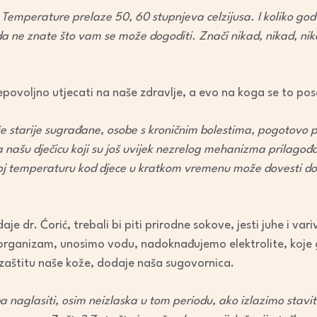
. Temperature prelaze 50, 60 stupnjeva celzijusa. I koliko go
ada ne znate što vam se može dogoditi. Znači nikad, nikad, ni
ovoljno utjecati na naše zdravlje, a evo na koga se to po
e starije sugrađane, osobe s kroničnim bolestima, pogotovo p
o na našu dječicu koji su još uvijek nezrelog mehanizma prila
oj temperaturu kod djece u kratkom vremenu može dovesti do 
daje dr. Ćorić, trebali bi piti prirodne sokove, jesti juhe i var
organizam, unosimo vodu, nadoknađujemo elektrolite, koje g
 zaštitu naše kože, dodaje naša sugovornica.
ba naglasiti, osim neizlaska u tom periodu, ako izlazimo stavit