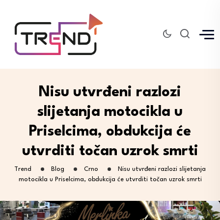
Nisu utvrđeni razlozi
slijetanja motocikla u
Priselcima, obdukcija će
utvrditi točan uzrok smrti
Trend
Blog
Crno
Nisu utvrđeni razlozi slijetanja
motocikla u Priselcima, obdukcija će utvrditi točan uzrok smrti