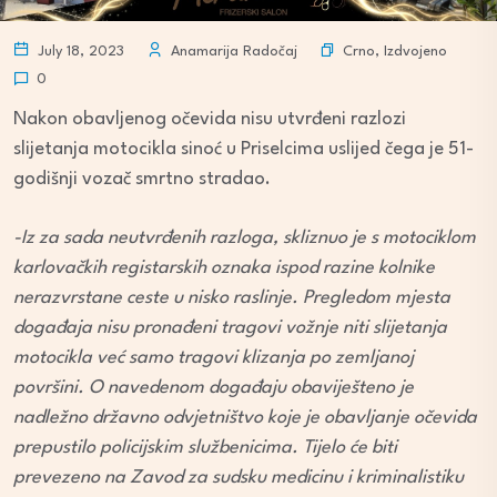
Crno
,
Izdvojeno
July 18, 2023
Anamarija Radočaj
0
Nakon obavljenog očevida nisu utvrđeni razlozi
slijetanja motocikla sinoć u Priselcima uslijed čega je 51-
godišnji vozač smrtno stradao.
-Iz za sada neutvrđenih razloga, skliznuo je s motociklom
karlovačkih registarskih oznaka ispod razine kolnike
nerazvrstane ceste u nisko raslinje. Pregledom mjesta
događaja nisu pronađeni tragovi vožnje niti slijetanja
motocikla već samo tragovi klizanja po zemljanoj
površini. O navedenom događaju obaviješteno je
nadležno državno odvjetništvo koje je obavljanje očevida
prepustilo policijskim službenicima. Tijelo će biti
prevezeno na Zavod za sudsku medicinu i kriminalistiku