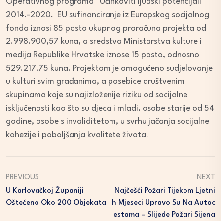
Operativnog programa “Učinkoviti ljudski potencijali”
2014.-2020. EU sufinanciranje iz Europskog socijalnog
fonda iznosi 85 posto ukupnog proračuna projekta od
2.998.900,57 kuna, a sredstva Ministarstva kulture i
medija Republike Hrvatske iznose 15 posto, odnosno
529.217,75 kuna. Projektom je omogućeno sudjelovanje
u kulturi svim građanima, a posebice društvenim
skupinama koje su najizloženije riziku od socijalne
isključenosti kao što su djeca i mladi, osobe starije od 54
godine, osobe s invaliditetom, u svrhu jačanja socijalne
kohezije i poboljšanja kvalitete života.
PREVIOUS
NEXT
U Karlovačkoj Županiji
Najčešći Požari Tijekom Ljetni
Oštećeno Oko 200 Objekata
H Mjeseci Upravo Su Na Autoc
Estama – Slijede Požari Sijena