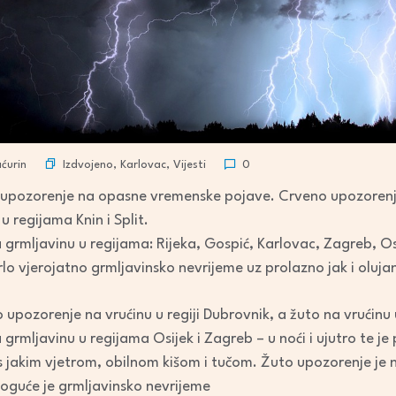
Izdvojeno
,
Karlovac
,
Vijesti
ćurin
0
u upozorenje na opasne vremenske pojave. Crveno upozorenje 
u regijama Knin i Split.
grmljavinu u regijama: Rijeka, Gospić, Karlovac, Zagreb, Osij
o vjerojatno grmljavinsko nevrijeme uz prolazno jak i olujan v
 upozorenje na vrućinu u regiji Dubrovnik, a žuto na vrućinu u
 grmljavinu u regijama Osijek i Zagreb – u noći i ujutro te
s jakim vjetrom, obilnom kišom i tučom. Žuto upozorenje je 
moguće je grmljavinsko nevrijeme