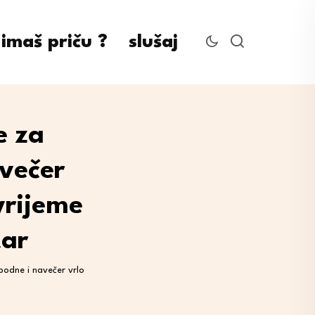
imaš priču ?
slušaj
e za
večer
vrijeme
tar
odne i navečer vrlo