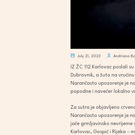
July 21, 2023
Andriana Ba
IZ ŽC 112 Karlovac poslali s
Dubrovnik, a žuto na vrućinu 
Narančasto upozorenje je na 
popodne i navečer lokalno vrl
Za sutra je objavljeno crveno
Narančasto upozorenje je na
jače grmljavinsko nevrijeme 
Karlovac, Gospić i Rijeka – 