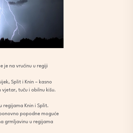
je na vrućinu u regiji
ek, Split i Knin – kasno
jetar, tuču i obilnu kišu.
 regijama Knin i Split.
 je ponovno popodne moguće
na grmljavinu u regijama