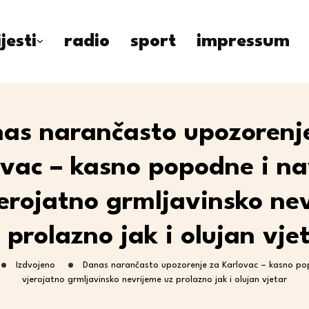
ijesti
radio
sport
impressum
as narančasto upozorenj
ovac – kasno popodne i na
jerojatno grmljavinsko ne
 prolazno jak i olujan vje
Izdvojeno
Danas narančasto upozorenje za Karlovac – kasno pop
vjerojatno grmljavinsko nevrijeme uz prolazno jak i olujan vjetar