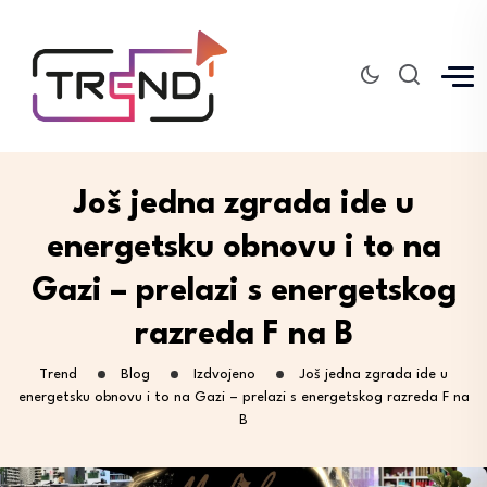
Još jedna zgrada ide u
energetsku obnovu i to na
Gazi – prelazi s energetskog
razreda F na B
Trend
Blog
Izdvojeno
Još jedna zgrada ide u
energetsku obnovu i to na Gazi – prelazi s energetskog razreda F na
B