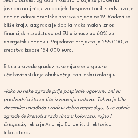
Jedna od šest zgrada Inkasatora koje su prošle na
javnom natječaju za dodjelu bespovratanih sredstava je
ona na adresi Hrvatske bratske zajednice 19. Radovi se
bliže kraju, a zgrada je dobila maksimalan iznos
financijskih sredstava od EU u iznosu od 60% za
energetsku obnovu. Vrijednost projekta je 255 000, a
sredstva iznose 154 000 eura.
Bit će provede građevinske mjere energetske
učinkovitosti koje obuhvaćaju toplinsku izolaciju.
-Iako su neke zgrade prije potpisale ugovore, oni su
predvodnici što se tiče izvođenja radova. Takva je bila
dinamika izvođača i radovi dobro napreduju. Sve ostale
zgrade će krenuti s radovima u kolovozu, rujnu i
listopadu,
rekla je Andreja Barberić, direktorica
Inkasatora.