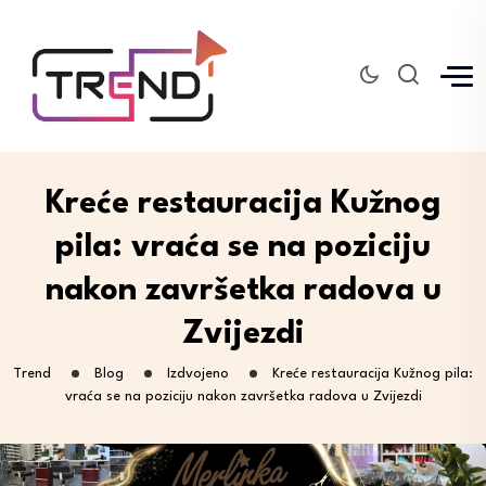
Kreće restauracija Kužnog
pila: vraća se na poziciju
nakon završetka radova u
Zvijezdi
Trend
Blog
Izdvojeno
Kreće restauracija Kužnog pila:
vraća se na poziciju nakon završetka radova u Zvijezdi