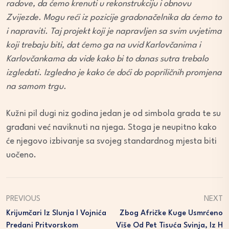
radove, da ćemo krenuti u rekonstrukciju i obnovu
Zvijezde. Mogu reći iz pozicije gradonačelnika da ćemo to
i napraviti. Taj projekt koji je napravljen sa svim uvjetima
koji trebaju biti, dat ćemo ga na uvid Karlovčanima i
Karlovčankama da vide kako bi to danas sutra trebalo
izgledati. Izgledno je kako će doći do popriličnih promjena
na samom trgu.
Kužni pil dugi niz godina jedan je od simbola grada te su
građani već naviknuti na njega. Stoga je neupitno kako
će njegovo izbivanje sa svojeg standardnog mjesta biti
uočeno.
PREVIOUS
NEXT
Krijumčari Iz Slunja I Vojnića
Zbog Afričke Kuge Usmrćeno
Predani Pritvorskom
Više Od Pet Tisuća Svinja, Iz H