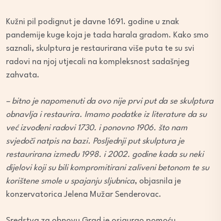
Kužni pil podignut je davne 1691. godine u znak
pandemije kuge koja je tada harala gradom. Kako smo
saznali, skulptura je restaurirana više puta te su svi
radovi na njoj utjecali na kompleksnost sadašnjeg
zahvata.
– bitno je napomenuti da ovo nije prvi put da se skulptura
obnavlja i restaurira. Imamo podatke iz literature da su
već izvođeni radovi 1730. i ponovno 1906. što nam
svjedoči natpis na bazi. Posljednji put skulptura je
restaurirana između 1998. i 2002. godine kada su neki
dijelovi koji su bili kompromitirani zaliveni betonom te su
korištene smole u spajanju sljubnica
, objasnila je
konzervatorica Jelena Mužar Senderovac.
Sredstva za obnovu Grad je osigurao pomoću