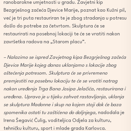
ranobarokne umjetnosti u gradu. Zavjetni kip
Bezgrješnog začeća Djevice Marije, poznat kao Kužni pil,
već je tri puta restauriran te je zbog stradanja u potresu
došlo do potrebe za četvrtom. Skulptura će se
restaurirati na posebnoj lokaciji te će se vratiti nakon
završetka radova na „Starom placu“.
– Nalazimo se ispred Zavjetnog kipa Bezgrješnog začeća
Djevice Marije kojeg danas uklanjamo s lokacije zbog
oštećenja potresom. Skulptura će se privremeno
premjestiti na posebnu lokaciju te će se vratiti natrag
nakon uređenja Trga Bana Josipa Jelačića, restaurirana i
uređena. Upravo je u tijeku zahvat rastavljanja, uklanja
se skulptura Madonne i skup na kojem stoji dok će baza
spomenika ostati tu zaštićena do daljnjega,
nadodala je
Irena Šegavić Čulig, voditeljica Odjela za kulturu,
tehničku kulturu, sport i mlade grada Karlovca.