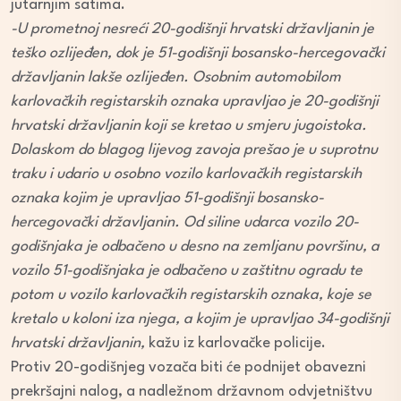
jutarnjim satima.
-U prometnoj nesreći 20-godišnji hrvatski državljanin je
teško ozlijeđen, dok je 51-godišnji bosansko-hercegovački
državljanin lakše ozlijeđen. Osobnim automobilom
karlovačkih registarskih oznaka upravljao je 20-godišnji
hrvatski državljanin koji se kretao u smjeru jugoistoka.
Dolaskom do blagog lijevog zavoja prešao je u suprotnu
traku i udario u osobno vozilo karlovačkih registarskih
oznaka kojim je upravljao 51-godišnji bosansko-
hercegovački državljanin. Od siline udarca vozilo 20-
godišnjaka je odbačeno u desno na zemljanu površinu, a
vozilo 51-godišnjaka je odbačeno u zaštitnu ogradu te
potom u vozilo karlovačkih registarskih oznaka, koje se
kretalo u koloni iza njega, a kojim je upravljao 34-godišnji
hrvatski državljanin,
kažu iz karlovačke policije.
Protiv 20-godišnjeg vozača biti će podnijet obavezni
prekršajni nalog, a nadležnom državnom odvjetništvu