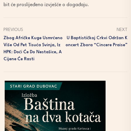
bit će proslijeđeno izvješće o događaju.
PREVIOUS
NEXT
Zbog Afričke Kuge Usmrćeno
U Baptističkoj Crkvi Održan K
Više Od Pet Tisuća Svinja, Iz
Oncert Zbora “Cincere Praise”
HPK: Doći Će Do Nestašice, A
Cijene Će Rasti