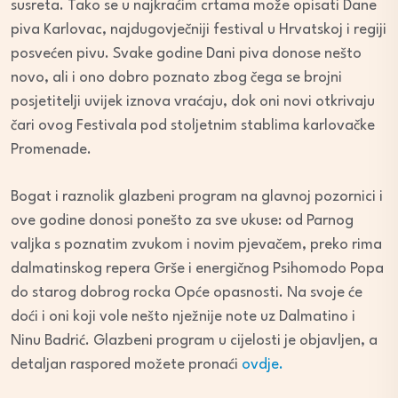
susreta. Tako se u najkraćim crtama može opisati Dane
piva Karlovac, najdugovječniji festival u Hrvatskoj i regiji
posvećen pivu. Svake godine Dani piva donose nešto
novo, ali i ono dobro poznato zbog čega se brojni
posjetitelji uvijek iznova vraćaju, dok oni novi otkrivaju
čari ovog Festivala pod stoljetnim stablima karlovačke
Promenade.
Bogat i raznolik glazbeni program na glavnoj pozornici i
ove godine donosi ponešto za sve ukuse: od Parnog
valjka s poznatim zvukom i novim pjevačem, preko rima
dalmatinskog repera Grše i energičnog Psihomodo Popa
do starog dobrog rocka Opće opasnosti. Na svoje će
doći i oni koji vole nešto nježnije note uz Dalmatino i
Ninu Badrić. Glazbeni program u cijelosti je objavljen, a
detaljan raspored možete pronaći
ovdje.