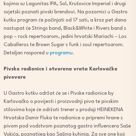
kojima su Lagunitas IPA, Sol, Krušovice Imperial i drugi
svjetski poznati pivski brendovi. Na pozornici u Gastro
kutku program će počinjati od 17 sati, a kroz pet dana
nastupat će Strings band, Black&White i Rivers band s
pop – rock repertoarom, jedini hrvatski Mariachi – Los
Caballeros te Brown Sugar s funk i soul repertoarom.
Detaljan raspored u
programu
.
Pivske radionice i otvorena vrata Karlovačke
pivovare
U Gastro kutku održat će se i Pivske radionice by
Karlovačko o povijesti i proizvodnji piva te pivskim
stilovima koje će održati trener u prodaji HEINEKENA
Hrvatska Damir Fluka te radionice o pripremi hrane s
pivom pod vodstvom poznatog gastro influencera Saše
Vukića, poznatijeg kao Sašina kuhinja. Za sve one koji