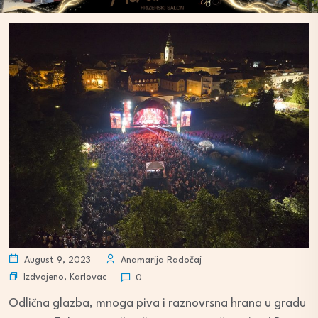
August 9, 2023
Anamarija Radočaj
Izdvojeno
,
Karlovac
0
Odlična glazba, mnoga piva i raznovrsna hrana u gradu