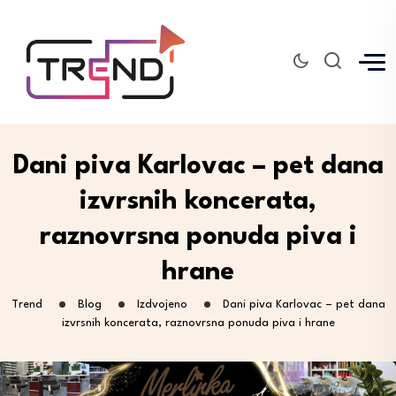
Dani piva Karlovac – pet dana
izvrsnih koncerata,
raznovrsna ponuda piva i
hrane
Trend
Blog
Izdvojeno
Dani piva Karlovac – pet dana
izvrsnih koncerata, raznovrsna ponuda piva i hrane