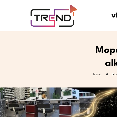
v
Mope
al
Trend
Blo