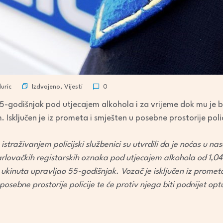
Izdvojeno
,
Vijesti
uric
0
55-godišnjak pod utjecajem alkohola i za vrijeme dok mu je 
sključen je iz prometa i smješten u posebne prostorije polic
straživanjem policijski službenici su utvrdili da je noćas u na
lovačkih registarskih oznaka pod utjecajem alkohola od 1,04
 ukinuta upravljao 55-godišnjak. Vozač je isključen iz promet
sebne prostorije policije te će protiv njega biti podnijet opt