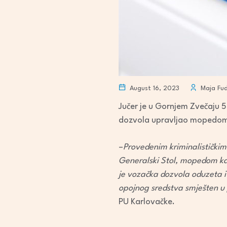
August 16, 2023
Maja Fud
Jučer je u Gornjem Zvečaju 
dozvola upravljao mopedom. I
–
Provedenim kriminalističkim i
Generalski Stol, mopedom kar
je vozačka dozvola oduzeta i
opojnog sredstva smješten u po
PU Karlovačke.