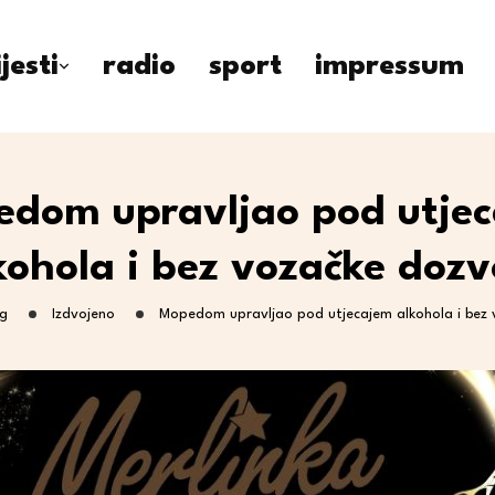
ijesti
radio
sport
impressum
dom upravljao pod utje
kohola i bez vozačke dozv
g
Izdvojeno
Mopedom upravljao pod utjecajem alkohola i bez 