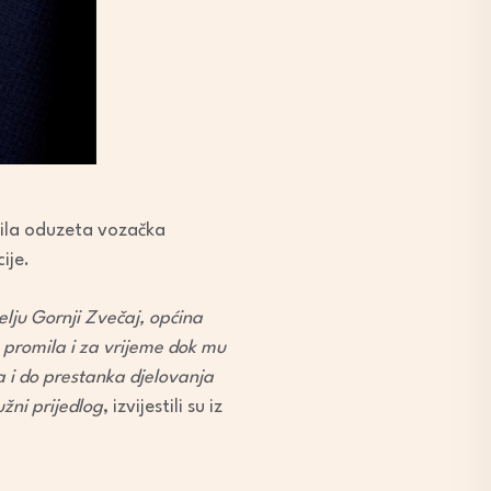
bila oduzeta vozačka
ije.
selju Gornji Zvečaj, općina
 promila i za vrijeme dok mu
a i do prestanka djelovanja
užni prijedlog
, izvijestili su iz