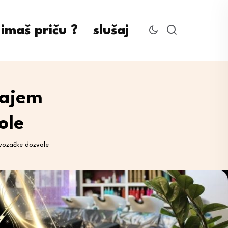
imaš priču ?
slušaj
cajem
ole
vozačke dozvole