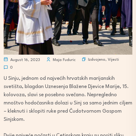
Izdvojeno
,
Vijesti
August 16, 2023
Maja Fuduric
0
U Sinju, jednom od najvećih hrvatskih marijanskih
svetišta, blagdan Uznesenja Blažene Djevice Marije, 15.
kolovoza, slavi se posebno svečano. Nepregledno
mnoštvo hodočasnika dolazi u Sinj sa samo jednim ciljem
– kleknuti i sklopiti ruke pred Čudotvornom Gospom
Sinjskom.
Dvije najveće počasti u Cetinskom kraju su nositi sliku