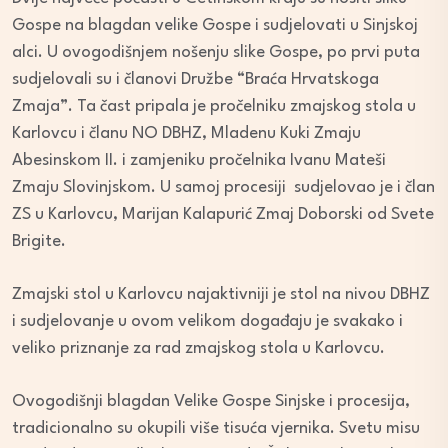
Gospe na blagdan velike Gospe i sudjelovati u Sinjskoj
alci. U ovogodišnjem nošenju slike Gospe, po prvi puta
sudjelovali su i članovi Družbe “Braća Hrvatskoga
Zmaja”. Ta čast pripala je pročelniku zmajskog stola u
Karlovcu i članu NO DBHZ, Mladenu Kuki Zmaju
Abesinskom II. i zamjeniku pročelnika Ivanu Mateši
Zmaju Slovinjskom. U samoj procesiji sudjelovao je i član
ZS u Karlovcu, Marijan Kalapurić Zmaj Doborski od Svete
Brigite.
Zmajski stol u Karlovcu najaktivniji je stol na nivou DBHZ
i sudjelovanje u ovom velikom događaju je svakako i
veliko priznanje za rad zmajskog stola u Karlovcu.
Ovogodišnji blagdan Velike Gospe Sinjske i procesija,
tradicionalno su okupili više tisuća vjernika. Svetu misu