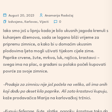
August 20, 2023
Anamarija Radočaj
Izdvojeno
,
Karlovac
,
Vijesti
0
Iako smo još u lipnju kada je bilo ukusnih jagoda krenuli s
kuhanjem džemova, sada se lagano bliži vrijeme za
pripremu zimnice, a kako bi u domaćim ukusnim
plodovima ljeta mogli uživati tijekom cijele zime.
Paprike crvene, žute, mrkva, luk, rajčica, krastavci –
svega ima na plac, a građani su polako počeli kupovati
povrće za svoje zimnice.
-Prodaja za zimnicu nije još počela na veliko, ali ima onih
koji dođu po deset kila paprike. Ali zato krastavci kupuju,
kaže prodavačica Marija na karlovačkoj tržnici.
-Kupuju feferone, ljute, slatke, papriku, krastave tako da