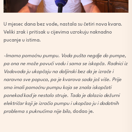
U mjesec dana bez vode, nastala su četiri nova kvara.
Veliki zrak i pritisak u cijevima uzrokuju naknadno
pucanje u istima.
-Imamo pomoćnu pumpu. Voda pušta negdje do pumpe,
pa ona ne može povući vodu i sama se iskopča. Radnici iz
Vodovoda ju ukopčaju na daljinski bez da je izrače i
naravno sve popuca, pa je kvarova sada još više. Prije
smo imali pomoćnu pumpu koja se znala iskopčati
ponekad kad je nestalo struje. Tada je dolazio dežurni
električar koji je izračio pumpu i ukopčao ju i dodatnih
problema s puknućima nije bilo,
dodao je.