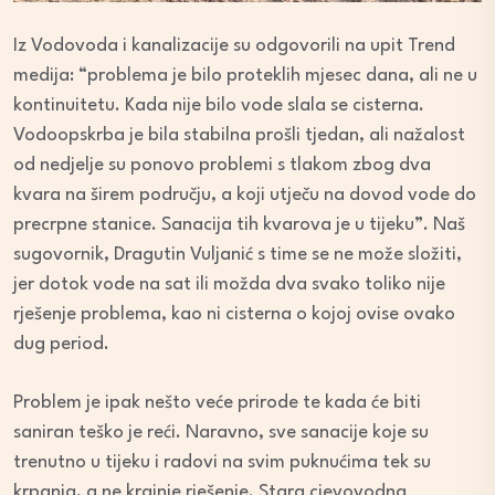
Iz Vodovoda i kanalizacije su odgovorili na upit Trend
medija: “problema je bilo proteklih mjesec dana, ali ne u
kontinuitetu. Kada nije bilo vode slala se cisterna.
Vodoopskrba je bila stabilna prošli tjedan, ali nažalost
od nedjelje su ponovo problemi s tlakom zbog dva
kvara na širem području, a koji utječu na dovod vode do
precrpne stanice. Sanacija tih kvarova je u tijeku”. Naš
sugovornik, Dragutin Vuljanić s time se ne može složiti,
jer dotok vode na sat ili možda dva svako toliko nije
rješenje problema, kao ni cisterna o kojoj ovise ovako
dug period.
Problem je ipak nešto veće prirode te kada će biti
saniran teško je reći. Naravno, sve sanacije koje su
trenutno u tijeku i radovi na svim puknućima tek su
krpanja, a ne krajnje rješenje. Stara cjevovodna