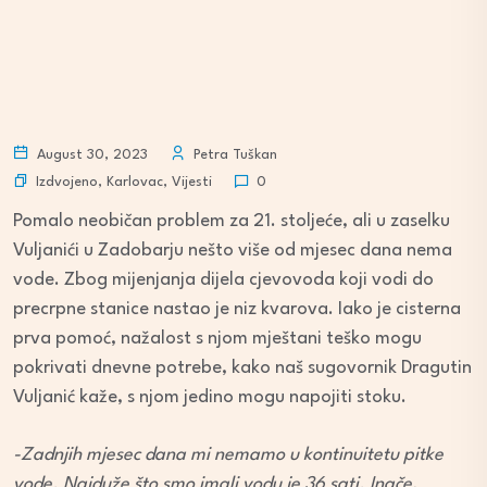
August 30, 2023
Petra Tuškan
Izdvojeno
,
Karlovac
,
Vijesti
0
Pomalo neobičan problem za 21. stoljeće, ali u zaselku
Vuljanići u Zadobarju nešto više od mjesec dana nema
vode. Zbog mijenjanja dijela cjevovoda koji vodi do
precrpne stanice nastao je niz kvarova. Iako je cisterna
prva pomoć, nažalost s njom mještani teško mogu
pokrivati dnevne potrebe, kako naš sugovornik Dragutin
Vuljanić kaže, s njom jedino mogu napojiti stoku.
-Zadnjih mjesec dana mi nemamo u kontinuitetu pitke
vode. Najduže što smo imali vodu je 36 sati. Inače,