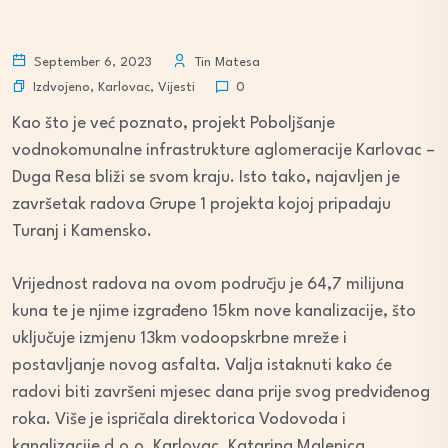
September 6, 2023
Tin Matesa
Izdvojeno
,
Karlovac
,
Vijesti
0
Kao što je već poznato, projekt Poboljšanje
vodnokomunalne infrastrukture aglomeracije Karlovac –
Duga Resa bliži se svom kraju. Isto tako, najavljen je
završetak radova Grupe 1 projekta kojoj pripadaju
Turanj i Kamensko.
Vrijednost radova na ovom području je 64,7 milijuna
kuna te je njime izgrađeno 15km nove kanalizacije, što
uključuje izmjenu 13km vodoopskrbne mreže i
postavljanje novog asfalta. Valja istaknuti kako će
radovi biti završeni mjesec dana prije svog predviđenog
roka. Više je ispričala direktorica Vodovoda i
kanalizacije d.o.o. Karlovac, Katarina Malenica.