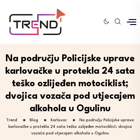
Na području Policijske uprave
karlovačke u protekla 24 sata
teško ozlijeđen motociklist;
dvojica vozača pod utjecajem
alkohola u Ogulinu
Trend
Blog
Karlovac
Na području Policijske uprave
karlovačke u protekla 24 sata teško ozlijeđen motociklist; dvojica
vozača pod utjecajem alkohola u Ogulinu