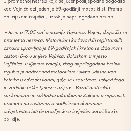
U prometnoj nesreći koja se jučer poslijepodne dogodila
kod Vojnića ozlijeđen je 69-godišnji motociklist. Prema
policijskom izvješću, uzrok je neprilagođena brzina.
–
Jučer u 17.05 sati u naselju Vojišnica, Vojnić, dogodila se
prometna nesreća. Motociklom karlovačkih registarskih
oznaka upravljao je 69-godišnjak i kretao se državnom
cestom D-6 u smjeru Vojnića. Dolaskom u mjesto
Vojišnica, u lijevom zavoju, zbog neprilagođene brzine
izgubio je nadzor nad motociklom i sletio udesno van
kolnika u odvodni kanal, gdje se i zaustavio, uslijed čega
je zadobio teške tjelesne ozljede. Vozač motocikla
sankcioniran je sukladno odredbama Zakona o sigurnosti
prometa na cestama, a nadležnom državnom
odvjetništvu biti će proslijeđeno izvješće,
poručili su iz
policije.