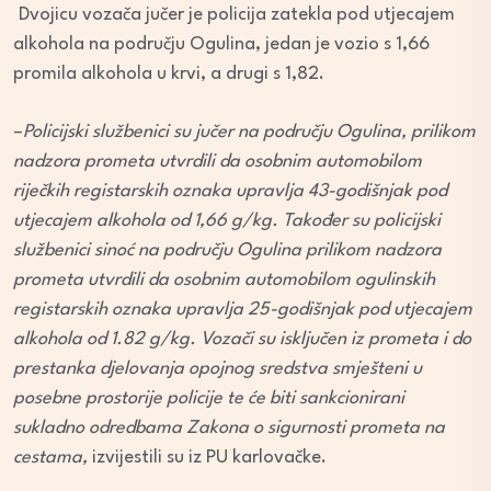
Dvojicu vozača jučer je policija zatekla pod utjecajem
alkohola na području Ogulina, jedan je vozio s 1,66
promila alkohola u krvi, a drugi s 1,82.
–
Policijski službenici su jučer na području Ogulina, prilikom
nadzora prometa utvrdili da osobnim automobilom
riječkih registarskih oznaka upravlja 43-godišnjak pod
utjecajem alkohola od 1,66 g/kg.
Također su policijski
službenici sinoć na području Ogulina prilikom nadzora
prometa utvrdili da osobnim automobilom
ogulinskih
registarskih oznaka upravlja 25-godišnjak pod utjecajem
alkohola od 1.82 g/kg. Vozači su isključen iz prometa i do
prestanka djelovanja opojnog sredstva smješteni u
posebne prostorije policije te će biti sankcionirani
sukladno odredbama Zakona o sigurnosti prometa na
cestama,
izvijestili su iz PU karlovačke.