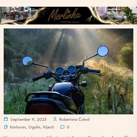
September 9, 2023
Robertina Čuhnil
Karlovac
,
Ogulin
,
Vijesti
0